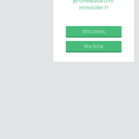
jerome@avanzini-
immobilier.fr
Mes biens
Ma fiche