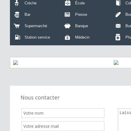
Crèche
École
Col
Bar
Presse
Bou
Supermarché
Banque
Bu
Station service
Médecin
Ph
Nous contacter