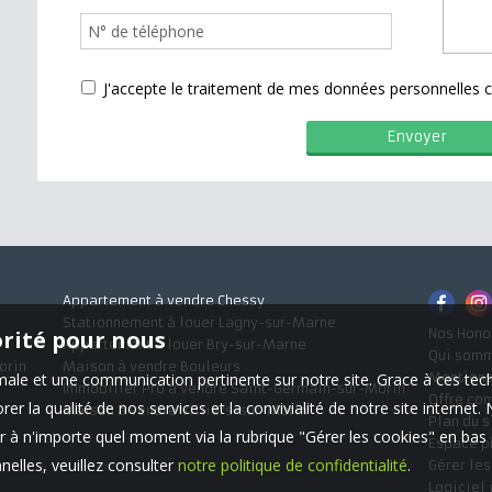
J'accepte le traitement de mes données personnelle
Appartement à vendre Chessy
Stationnement à louer Lagny-sur-Marne
orité pour nous
Nos Hono
Appartement à louer Bry-sur-Marne
Qui som
orin
Maison à vendre Bouleurs
timale et une communication pertinente sur notre site. Grace à ces 
Mentions
Immobilier Pro à vendre Saint-Germain-sur-Morin
Offre co
er la qualité de nos services et la convivialité de notre site interne
Maison à vendre Villiers-sur-Morin
Plan du s
 à n'importe quel moment via la rubrique "Gérer les cookies" en bas d
Espace p
elles, veuillez consulter
notre politique de confidentialité
.
Gérer le
Logiciel