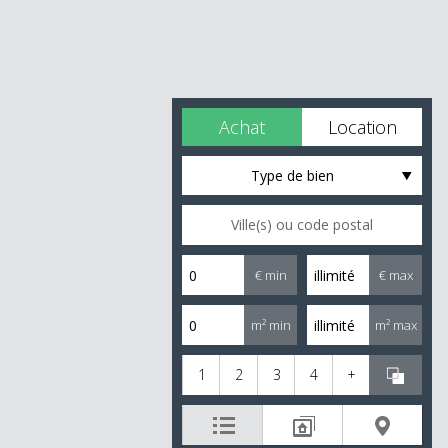
Achat
Location
Type de bien
€ min
€ max
m² min
m² max
1
2
3
4
+