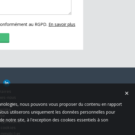
s conformément au RGPD.
En savoir plus
raires
✕
mes-nous
technologies, nous pouvons vous proposer du contenu en rapport
 légales
mplète
t. Nous utiliserons uniquement les données personnelles pour
ite
e notre site, à l'exception des cookies essentiels à son
ropriétaire
s cookies
 immobilier