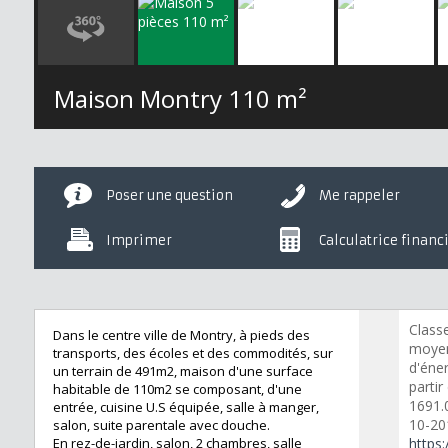
Maison Montry
110 m²
Poser une question
Me rappeler
Imprimer
Calculatrice financ
Class
Dans le centre ville de Montry, à pieds des
moyen
transports, des écoles et des commodités, sur
d'éner
un terrain de 491m2, maison d'une surface
partir
habitable de 110m2 se composant, d'une
1691.0
entrée, cuisine U.S équipée, salle à manger,
10-20
salon, suite parentale avec douche.
En rez-de-jardin, salon, 2 chambres, salle
https: