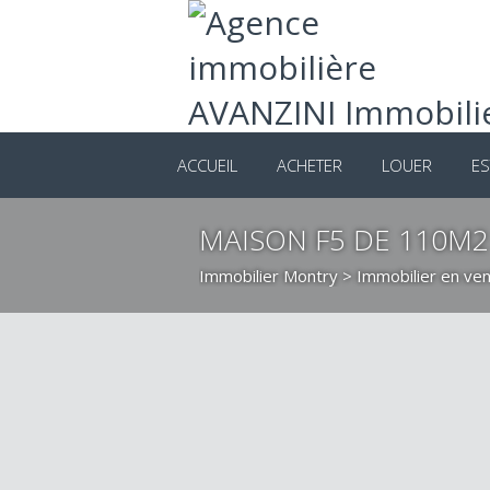
ACCUEIL
ACHETER
LOUER
ES
MAISON F5 DE 110M2
Immobilier Montry
>
Immobilier en ve