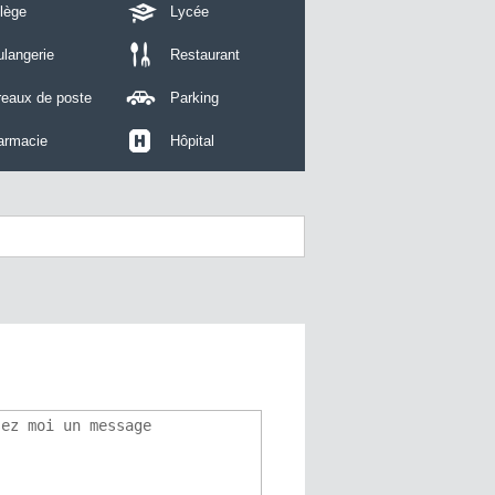
lège
Lycée
langerie
Restaurant
reaux de poste
Parking
armacie
Hôpital