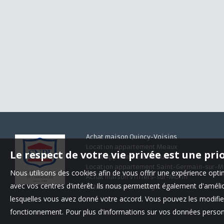
Achat maison Quincy-Voisins
Location appartement Meaux
Le respect de votre vie privée est une pri
Achat appartement Meaux
Location appartement Saint-Germain-sur-M
Nous utilisons des cookies afin de vous offrir une expérience op
Achat maison Villiers-sur-Morin
avec vos centres d'intérêt. Ils nous permettent également d'amélior
Achat maison Voulangis
lesquelles vous avez donné votre accord. Vous pouvez les modifier
fonctionnement. Pour plus d'informations sur vos données personn