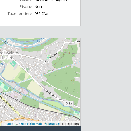
Piscine
Non
Taxe foncière
932 €/an
Leaflet
| ©
OpenStreetMap
|
Foursquare
contributors