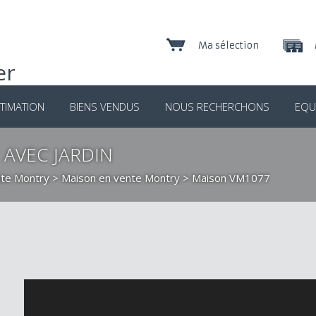
Ma sélection
TIMATION
BIENS VENDUS
NOUS RECHERCHONS
EQU
 AVEC JARDIN
nte Montry
>
Maison en vente Montry
> Maison VM1077