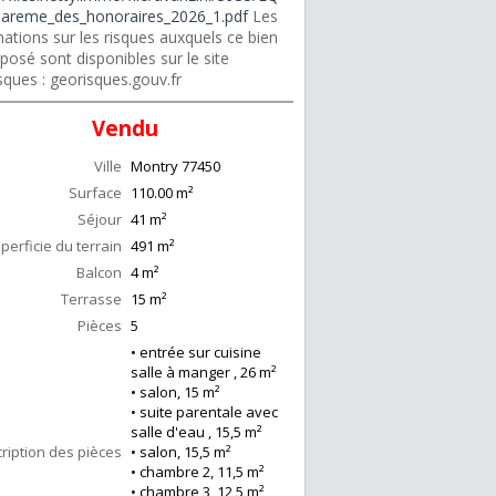
areme_des_honoraires_2026_1.pdf
Les
ations sur les risques auxquels ce bien
posé sont disponibles sur le site
sques : georisques.gouv.fr
Vendu
Ville
Montry
77450
Surface
110.00
m²
Séjour
41
m²
perficie du terrain
491 m²
Balcon
4
m²
Terrasse
15
m²
Pièces
5
• entrée sur cuisine
salle à manger , 26 m²
• salon, 15 m²
• suite parentale avec
salle d'eau , 15,5 m²
ription des pièces
• salon, 15,5 m²
• chambre 2, 11,5 m²
• chambre 3, 12,5 m²