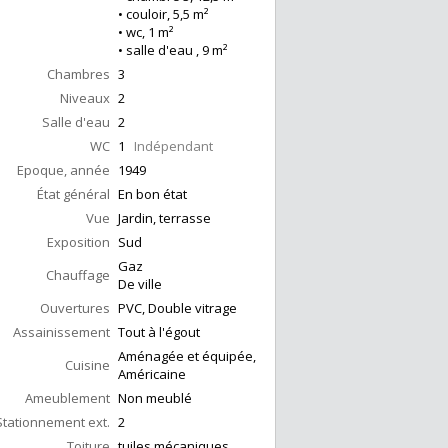
• couloir, 5,5 m²
• wc, 1 m²
• salle d'eau , 9 m²
Chambres
3
Niveaux
2
Salle d'eau
2
WC
1
Indépendant
Epoque, année
1949
État général
En bon état
Vue
Jardin, terrasse
Exposition
Sud
Gaz
Chauffage
De ville
Ouvertures
PVC, Double vitrage
Assainissement
Tout à l'égout
Aménagée et équipée,
Cuisine
Américaine
Ameublement
Non meublé
Stationnement ext.
2
Toiture
tuiles mécaniques