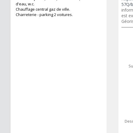
d'eau, w.c.
57Q/b
Chauffage central gaz de ville.
inform
Charreterie - parking 2 voitures.
est ex
Géori
Su
Desc