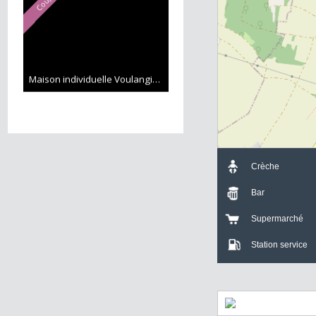
Maison individuelle Voulangis
110 m²
+
Coup de cœur
-
395 000 €
Maison individuelle Voulangis
107 m²
Crèche
Bar
Supermarch