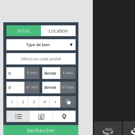
Achat
Location
Type de bien
€ min
€ max
m² min
m² max
1
2
3
4
+