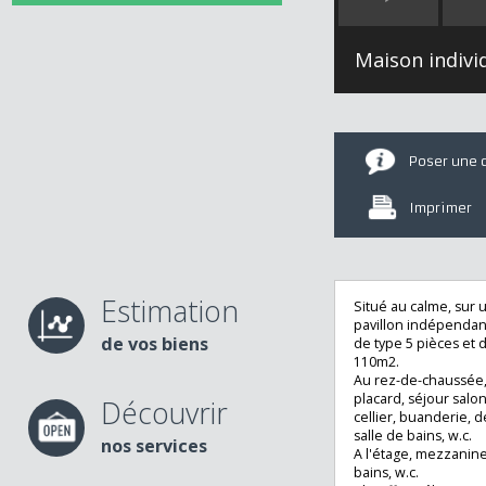
Maison indi
Poser u
Imprime
Estimation
Situé au calme, s
pavillon indépend
de vos biens
de type 5 pièces 
110m2.
Au rez-de-chauss
placard, séjour s
Découvrir
cellier, buander