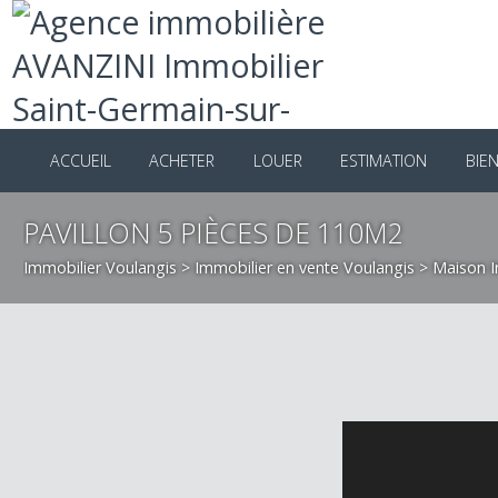
ACCUEIL
ACHETER
LOUER
ESTIMATION
B
PAVILLON 5 PIÈCES DE 110M2
Immobilier Voulangis
>
Immobilier en vente Voulangis
>
Maiso