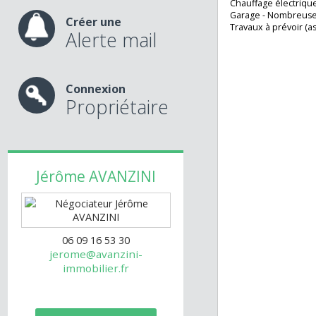
salle de bains, w.
nos services
A l'étage, mezzan
bains, w.c.
Chauffage électr
Garage - Nombreu
Créer une
Travaux à prévoir
Alerte mail
Connexion
Propriétaire
Jérôme
AVANZINI
06 09 16 53 30
jerome@avanzini-