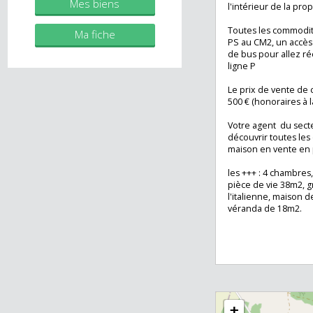
une terrasse, un 
immobilier.fr
d'ajouter plus de
Pour votre véhic
ou deux place de
Mes biens
l'intérieur de la
Toutes les commo
Ma fiche
PS au CM2, un acc
de bus pour allez
ligne P
Le prix de vente 
500 € (honoraires
Votre agent du s
découvrir toutes l
maison en vente
les +++ : 4 chambr
pièce de vie 38m
l'italienne, maiso
véranda de 18m2