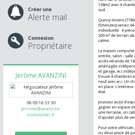
nos services
Coup de coeur de 
Rare sur le secte
138m2 avec 4 ch
Créer une
sud.
Alerte mail
Quincy-Voisins (7
(5minutes) venez
individuelle 6 pi
300 m² de terrai
Connexion
calme.
Propriétaire
La maison compo
entrée, salon - 
accès véranda de
aménagée indépe
et garage, w.c i
Jérôme
AVANZINI
trouve 4 chambres
neuf avec w.c. Un
en place. L'intér
état.
Jouissez aussi d
06 09 16 53 30
gagner en espac
jerome@avanzini-