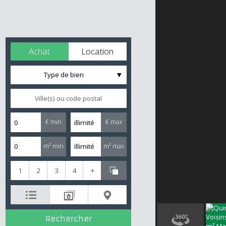
Achat
Location
Type de bien
€ min
€ max
m² min
m² max
1
2
3
4
+