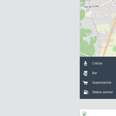
+
-
Crèche
Bar
Supermarch