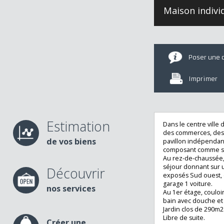
Maison indi
Poser u
Imprime
Estimation
Dans le centre vil
des commerces, d
de vos biens
pavillon indépen
composant comme
Au rez-de-chauss
séjour donnant su
Découvrir
exposés Sud oues
garage 1 voiture.
nos services
Au 1er étage, cou