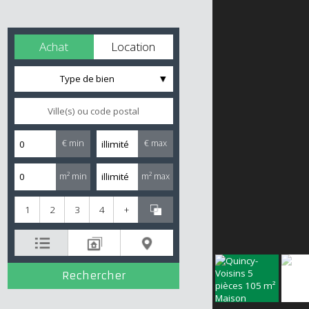
Achat
Location
Type de bien
€ min
€ max
m² min
m² max
1
2
3
4
+