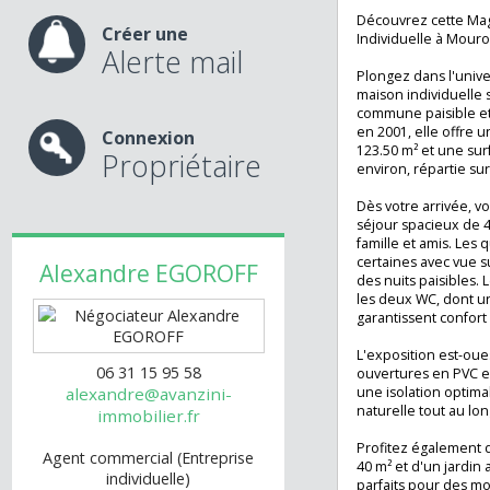
Aucuns tra
nos services
Garage et g
Découvrez cette
Créer une
Individuelle à M
Alerte mail
Plongez dans l'u
maison individue
commune paisible
en 2001, elle off
Connexion
123.50 m² et une 
Propriétaire
environ, répartie
Dès votre arrivée
séjour spacieux d
famille et amis. 
certaines avec vu
Alexandre
EGOROFF
des nuits paisibl
les deux WC, don
garantissent confo
L'exposition est-
06 31 15 95 58
ouvertures en PV
une isolation opt
alexandre@avanzini-