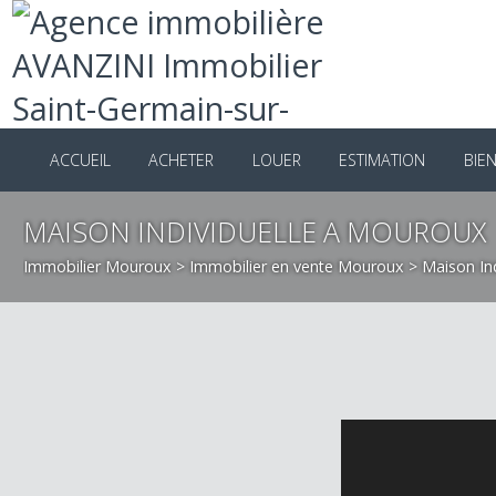
ACCUEIL
ACHETER
LOUER
ESTIMATION
B
MAISON INDIVIDUELLE A MOUROU
Immobilier Mouroux
>
Immobilier en vente Mouroux
>
Maison