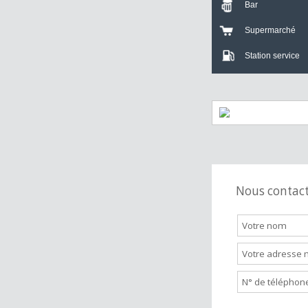
Crèche
Bar
Supermarch
Station servi
Nous cont