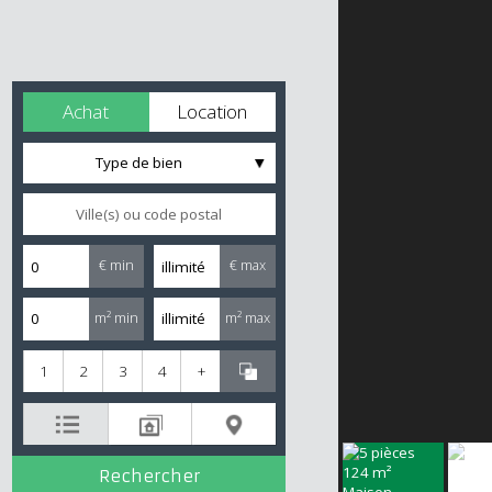
Achat
Location
Type de bien
€ min
€ max
m² min
m² max
1
2
3
4
+