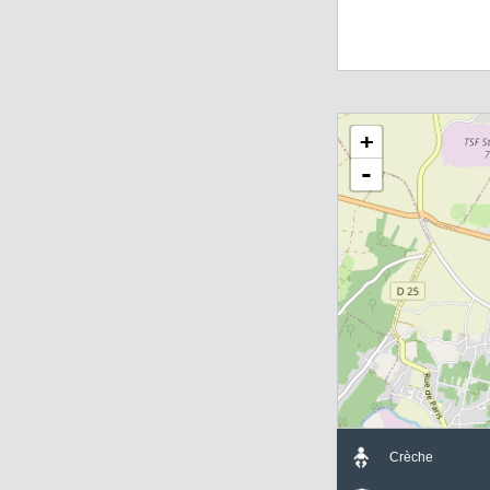
0631159558 dès a
une visite et déc
demeure.
+
-