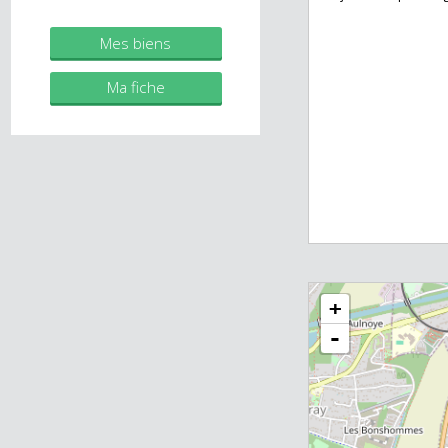
immobilier.fr
Ne manquez pas l
maison et de vou
Agent commercial (Entreprise
souvenirs inoubl
individuelle)
aujourd'hui pour 
Mes biens
Ma fiche
+
-