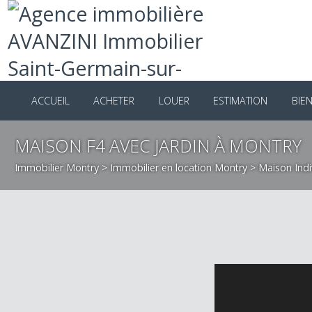
ACCUEIL
ACHETER
LOUER
ESTIMATION
B
MAISON F4 AVEC JARDIN À MONTR
Immobilier Montry
>
Immobilier en location Montry
>
Maison I