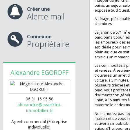
nos services
Elle se compose, 
indépendant, cu
indépendante, ch
bains, un séjour 
Créer une
exposée Sud Oue
Alerte mail
A l'étage, pièce 
chambres.
Le jardin de 571 
Connexion
paix, parfait pou
Propriétaire
les amoureux des
est idéale pour 
plein air, que ce
amis ou un momen
Les commodités 
et variées. À seu
Alexandre
EGOROFF
trouverez un arrê
voiture, à 5 minu
plusieurs crèches
pied, vous profi
d'alimentation gé
06 31 15 95 58
Enfin, à 15 minut
alexandre@avanzini-
maternelle et de