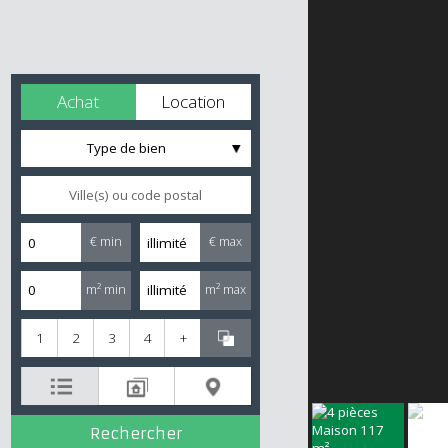
Achat
Location
Type de bien
€ min
€ max
m² min
m² max
1
2
3
4
+