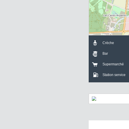
Crèche
Bar
Supermarch
Station servi