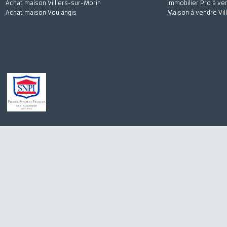
Achat maison Quincy-Voisins
Appartement à 
Location appartement Meaux
Stationnement à
Achat appartement Meaux
Appartement à l
Location appartement Saint-Germain-sur-Morin
Maison à vendre
Achat maison Villiers-sur-Morin
Immobilier Pro 
Achat maison Voulangis
Maison à vendre 