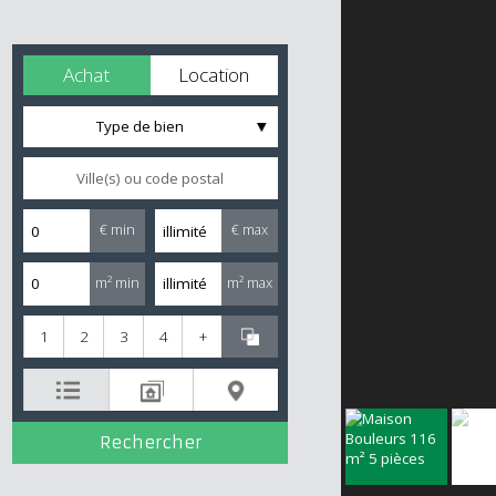
Achat
Location
Type de bien
€ min
€ max
m² min
m² max
1
2
3
4
+