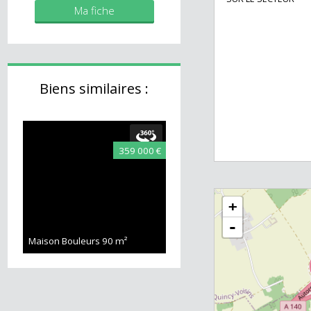
grande cuisine 
toute neuve 2021
Mes biens
*** A VISITER S
SUR LE SECTEUR 
Ma fiche
Biens similaires :
359 000 €
+
-
Maison Bouleurs
90 m²