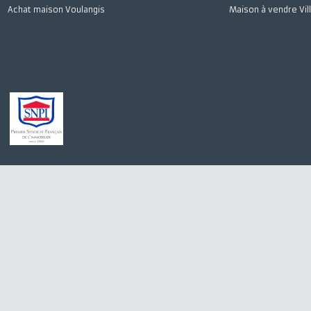
Achat maison Quincy-Voisins
Appartement à 
Location appartement Meaux
Stationnement à
Achat appartement Meaux
Appartement à l
Location appartement Saint-Germain-sur-Morin
Maison à vendre
Achat maison Villiers-sur-Morin
Immobilier Pro 
Achat maison Voulangis
Maison à vendre 