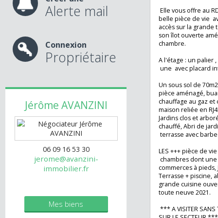
Gros potentiel p
idées, elle sera
naturel.
Créer une
Alerte mail
Elle vous offre 
belle pièce de v
accès sur la gran
son îlot ouverte
Connexion
chambre.
Propriétaire
A l'étage : un pa
une avec placard 
Un sous sol de 
pièce aménagé, b
chauffage au gaz
Jérôme
AVANZINI
maison reliée en 
Jardins clos et ar
chauffé, Abri de 
terrasse avec ba
06 09 16 53 30
LES +++ pièce de
jerome@avanzini-
chambres dont un
commerces à pied
immobilier.fr
Terrasse + piscine,