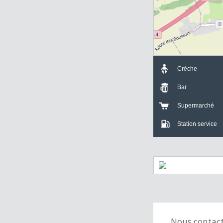
Crèche
Bar
Supermarch
Station servi