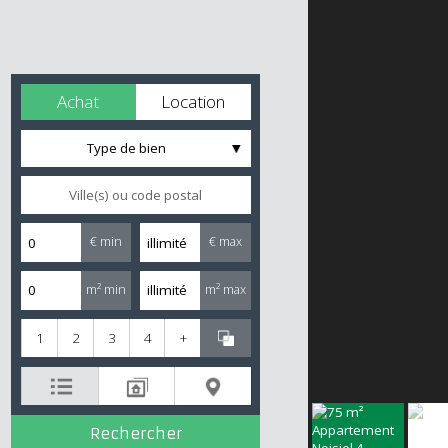
Achat
Location
Type de bien
€ min
€ max
m² min
m² max
1
2
3
4
+