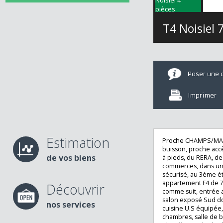
T4 Noisie
Poser u
Imprime
Estimation
Proche CHAMPS/M
buisson, proche 
de vos biens
à pieds, du RERA,
commerces, dans
sécurisé, au 3èm
appartement F4 
Découvrir
comme suit, entré