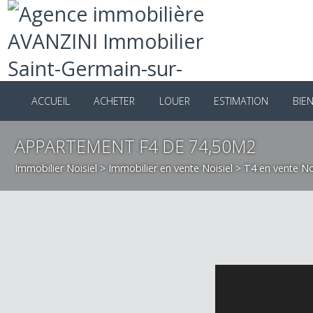
ACCUEIL
ACHETER
LOUER
ESTIMATION
B
APPARTEMENT F4 DE 74,50M2
Immobilier Noisiel
>
Immobilier en vente Noisiel
>
T4 en vente 