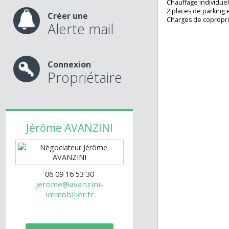
salon exposé Sud
nos services
cuisine U.S équi
chambres, salle d
Chauffage individ
2 places de parki
Créer une
Charges de copr
Alerte mail
Connexion
Propriétaire
Jérôme
AVANZINI
06 09 16 53 30
jerome@avanzini-