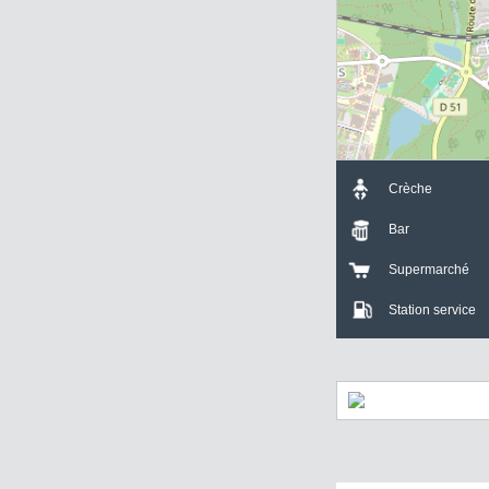
-
Crèche
Bar
Supermarch
Station servi