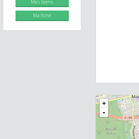
immobilier.fr
Mes biens
Ma fiche
+