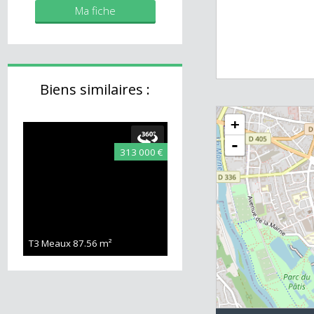
Mes biens
Ma fiche
Biens similaires :
+
-
313 000 €
T3 Meaux
87.56 m²