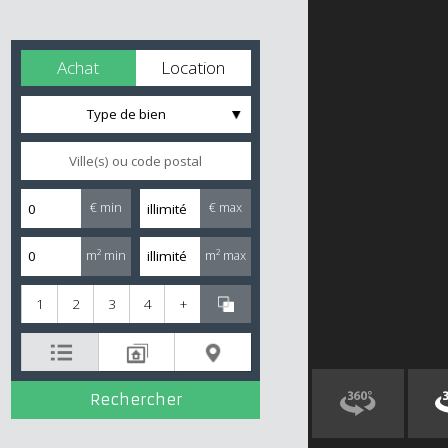
Achat
Location
Type de bien
€ min
€ max
m² min
m² max
1
2
3
4
+