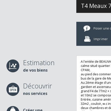
T4 Meau
Poser u
Imprime
Estimation
A l'entée de BE
calme situé quart
de vos biens
CPAM,
au pied des comm
bus de la gare d
Au 2ème étage d'
Découvrir
gardien et ascen
grand F4 de 77m2
nos services
et 10m2 se compo