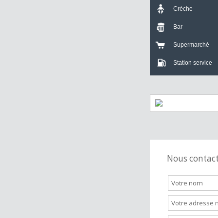
Crèche
Bar
Supermarch
Station servi
Nous cont