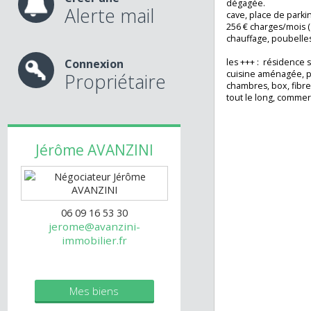
Entrée, cuisine 
32m2 , couloir, w
deux chambres e
Créer une
dégagée.
Alerte mail
cave, place de pa
256 € charges/moi
chauffage, poubel
Connexion
les +++ : résiden
cuisine aménagée
Propriétaire
chambres, box, fi
tout le long, com
Jérôme
AVANZINI
06 09 16 53 30
jerome@avanzini-
immobilier.fr