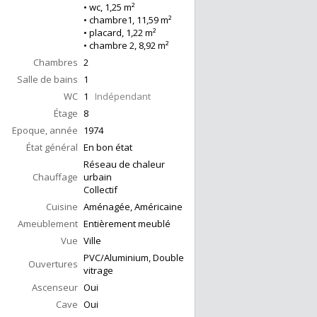
• wc, 1,25 m²
• chambre1, 11,59 m²
• placard, 1,22 m²
• chambre 2, 8,92 m²
Chambres
2
Salle de bains
1
WC
1
Indépendant
Étage
8
Epoque, année
1974
État général
En bon état
Réseau de chaleur
Chauffage
urbain
Collectif
Cuisine
Aménagée, Américaine
Ameublement
Entièrement meublé
Vue
Ville
PVC/Aluminium, Double
Ouvertures
vitrage
Ascenseur
Oui
Cave
Oui