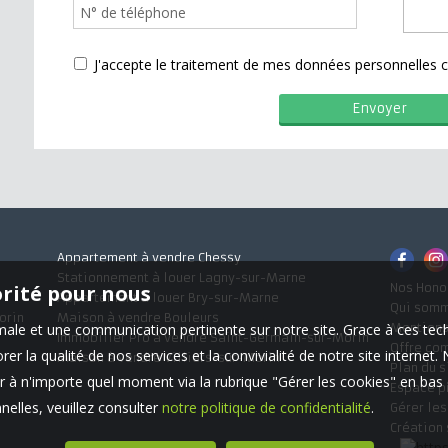
J'accepte le traitement de mes données personnelle
Appartement à vendre Chessy
Stationnement à louer Lagny-sur-Marne
orité pour nous
Nos Hono
Appartement à louer Bry-sur-Marne
Qui som
orin
Maison à vendre Bouleurs
timale et une communication pertinente sur notre site. Grace à ces 
Mentions
Immobilier Pro à vendre Saint-Germain-sur-Morin
Offre co
er la qualité de nos services et la convivialité de notre site interne
Maison à vendre Villiers-sur-Morin
Plan du s
 à n'importe quel moment via la rubrique "Gérer les cookies" en bas d
Espace p
elles, veuillez consulter
notre politique de confidentialité
.
Gérer le
Création