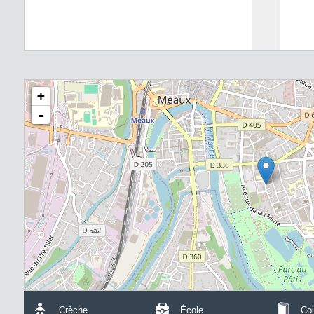
+
-
Crèche
École
Col