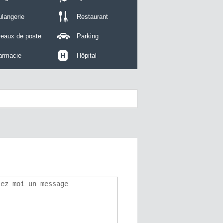
langerie
Restaurant
reaux de poste
Parking
armacie
Hôpital