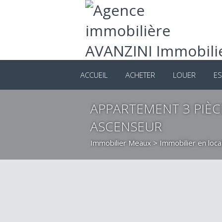
ACCUEIL
ACHETER
LOUER
ES
APPARTEMENT 3 PIÈCE
ASCENSEUR
Immobilier Meaux
>
Immobilier en loc