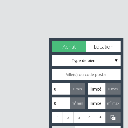
Achat
Location
Type de bien
€ min
€ max
m² min
m² max
1
2
3
4
+