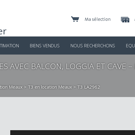
Ma sélection
TIMATION
BIENS VENDUS
NOUS RECHERCHONS
EQU
S AVEC BALCON, LOGGIA ET CAVE – 
ation Meaux
>
T3 en location Meaux
> T3 LA2962