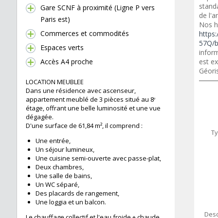
standa
Gare SCNF à proximité (Ligne P vers
de l'a
Paris est)
Nos h
Commerces et commodités
https:
57Q/b
Espaces verts
inform
Accès A4 proche
est ex
Géori
LOCATION MEUBLEE
Dans une résidence avec ascenseur,
appartement meublé de 3 pièces situé au 8ᵉ
étage, offrant une belle luminosité et une vue
dégagée.
D'une surface de 61,84 m², il comprend :
Ty
Une entrée,
Un séjour lumineux,
Une cuisine semi-ouverte avec passe-plat,
Deux chambres,
Une salle de bains,
Un WC séparé,
Des placards de rangement,
Une loggia et un balcon.
Desc
Le chauffage collectif et l'eau froide + chaude