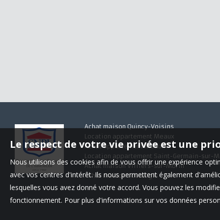
Achat maison Quincy-Voisins
Location appartement Meaux
Le respect de votre vie privée est une pri
Achat appartement Meaux
Location appartement Saint-Germain-sur-M
Nous utilisons des cookies afin de vous offrir une expérience op
Achat maison Villiers-sur-Morin
avec vos centres d'intérêt. Ils nous permettent également d'amélior
Achat maison Voulangis
lesquelles vous avez donné votre accord. Vous pouvez les modifier
fonctionnement. Pour plus d'informations sur vos données personn