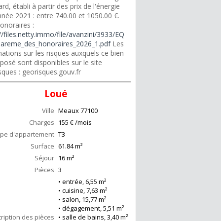
rd, établi à partir des prix de l'énergie
nnée 2021 : entre 740.00 et 1050.00 €.
onoraires :
//files.netty.immo/file/avanzini/3933/EQ
areme_des_honoraires_2026_1.pdf
Les
ations sur les risques auxquels ce bien
posé sont disponibles sur le site
sques : georisques.gouv.fr
Loué
Ville
Meaux
77100
Charges
155 € /mois
pe d'appartement
T3
Surface
61.84
m²
Séjour
16
m²
Pièces
3
• entrée, 6,55 m²
• cuisine, 7,63 m²
• salon, 15,77 m²
• dégagement, 5,51 m²
ription des pièces
• salle de bains, 3,40 m²