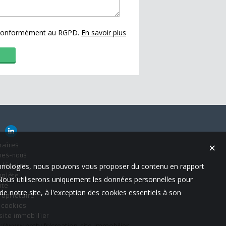
s conformément au RGPD.
En savoir plus
raires
✕
mes-nous
technologies, nous pouvons vous proposer du contenu en rapport
 légales
mplète
t. Nous utiliserons uniquement les données personnelles pour
ite
e notre site, à l'exception des cookies essentiels à son
ropriétaire
s cookies
 site immobilier