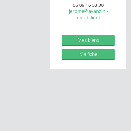
06 09 16 53 30
jerome@avanzini-
immobilier.fr
Mes biens
Ma fiche