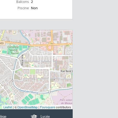
Balcons
2
Piscine
Non
Leaflet
| ©
OpenStreetMap
|
Foursquare
contributors
lège
Lycée