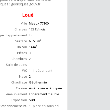
sques : georisques.gouv.fr
Loué
Ville
Meaux
77100
Charges
175 € /mois
pe d'appartement
T3
Surface
65.53
m²
Balcon
14
m²
Pièces
3
Chambres
2
Salle de bains
1
WC
1
Indépendant
Étage
2
Chauffage
Géothermie
Cuisine
Aménagée et équipée
Ameublement
Entièrement meublé
Exposition
Sud
Stationnement int.
1
place en sous-sol