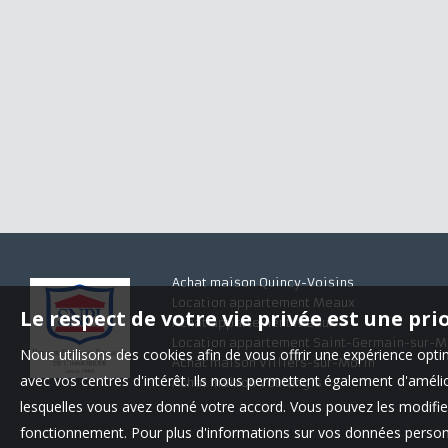
Achat maison Quincy-Voisins
Location appartement Meaux
Le respect de votre vie privée est une pri
Achat appartement Meaux
Location appartement Saint-Germain-sur-M
Nous utilisons des cookies afin de vous offrir une expérience op
Achat maison Villiers-sur-Morin
avec vos centres d'intérêt. Ils nous permettent également d'amélior
Achat maison Voulangis
lesquelles vous avez donné votre accord. Vous pouvez les modifier
fonctionnement. Pour plus d'informations sur vos données personn