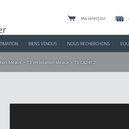
Ma sélection
TIMATION
BIENS VENDUS
NOUS RECHERCHONS
EQU
ation Meaux
>
T3 en location Meaux
> T3 LA2412