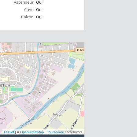
Ascenseur
Oui
Cave
Oui
Balcon
Oui
Leaflet
| ©
OpenStreetMap
|
Foursquare
contributors