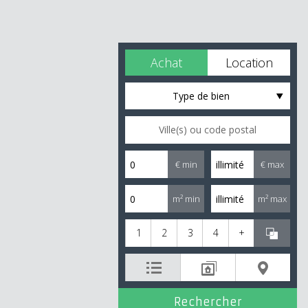
Achat
Location
Type de bien
€ min
€ max
m² min
m² max
1
2
3
4
+