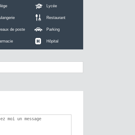
lège
Lycée
langerie
Restaurant
reaux de poste
Parking
armacie
Hôpital