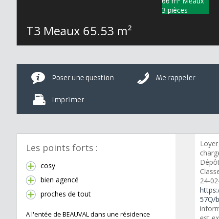
T3 Meaux
65.53 m²
Poser une question
Me rappeler
Imprimer
Loyer
Les points forts :
charge
Dépôt
cosy
Classe
bien agencé
24-02
https:
proches de tout
57Q/b
inform
A l'entée de BEAUVAL dans une résidence
est ex