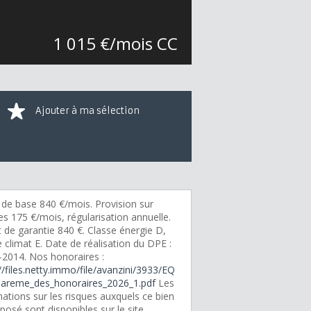
1 015 €/mois CC
Ajouter à ma sélection
 de base 840 €/mois. Provision sur
s 175 €/mois, régularisation annuelle.
 de garantie 840 €. Classe énergie D,
 climat E. Date de réalisation du DPE :
-2014. Nos honoraires :
//files.netty.immo/file/avanzini/3933/EQ
areme_des_honoraires_2026_1.pdf
Les
ations sur les risques auxquels ce bien
posé sont disponibles sur le site