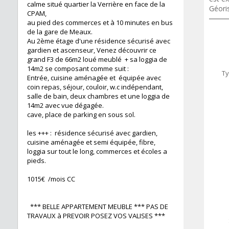
calme situé quartier la Verrière en face de la
Géori
CPAM,
au pied des commerces et à 10 minutes en bus
de la gare de Meaux.
Au 2ème étage d'une résidence sécurisé avec
gardien et ascenseur, Venez découvrir ce
grand F3 de 66m2 loué meublé + sa loggia de
14m2 se composant comme suit :
Ty
Entrée, cuisine aménagée et équipée avec
coin repas, séjour, couloir, w.c indépendant,
salle de bain, deux chambres et une loggia de
14m2 avec vue dégagée.
cave, place de parking en sous sol.
les +++ : résidence sécurisé avec gardien,
cuisine aménagée et semi équipée, fibre,
loggia sur tout le long, commerces et écoles a
pieds.
1015€ /mois CC
*** BELLE APPARTEMENT MEUBLE *** PAS DE
TRAVAUX à PREVOIR POSEZ VOS VALISES ***