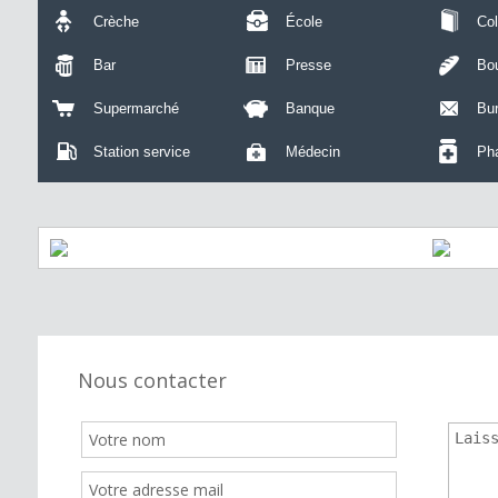
Crèche
École
Col
Bar
Presse
Bou
Supermarché
Banque
Bu
Station service
Médecin
Ph
Nous contacter