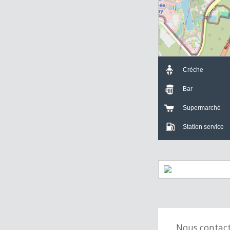
T3 Magny-le-Hongre
61.27 m²
Crèche
Bar
Supermarch
Station servi