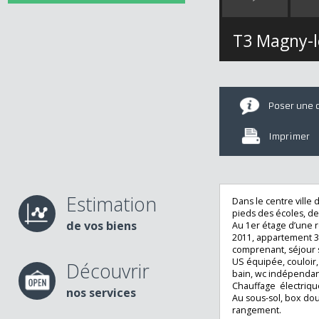
T3 Magny
Poser u
Imprime
Estimation
Dans le centre vi
pieds des écoles
de vos biens
Au 1er étage d’u
2011, appartemen
comprenant, séjo
US équipée, coulo
Découvrir
bain, wc indépen