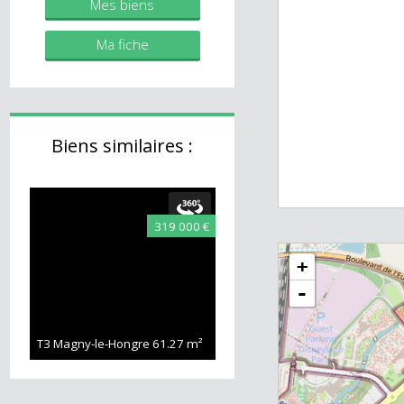
immobilier.fr
Mes biens
Ma fiche
Biens similaires :
319 000 €
+
-