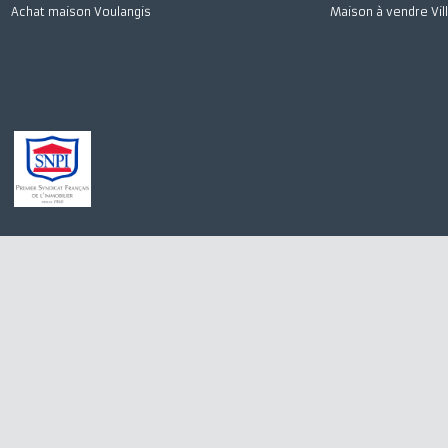
Achat maison Quincy-Voisins
Appartement à 
Location appartement Meaux
Stationnement à
Achat appartement Meaux
Appartement à l
Location appartement Saint-Germain-sur-Morin
Maison à vendre
Achat maison Villiers-sur-Morin
Immobilier Pro 
Achat maison Voulangis
Maison à vendre 