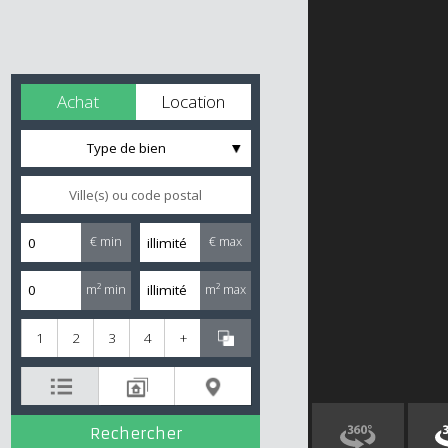
Achat
Location
Type de bien
€ min
€ max
m² min
m² max
1
2
3
4
+