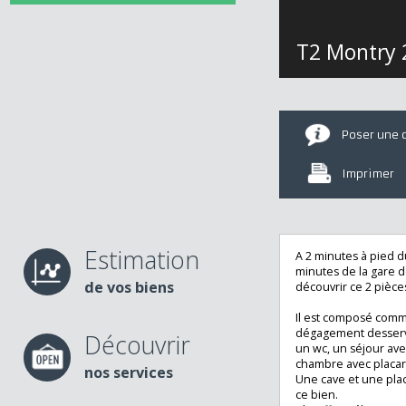
T2 Mont
Poser u
Imprime
Estimation
A 2 minutes à pied
minutes de la ga
de vos biens
découvrir ce 2 p
Il est composé co
dégagement desse
Découvrir
un wc, un séjour 