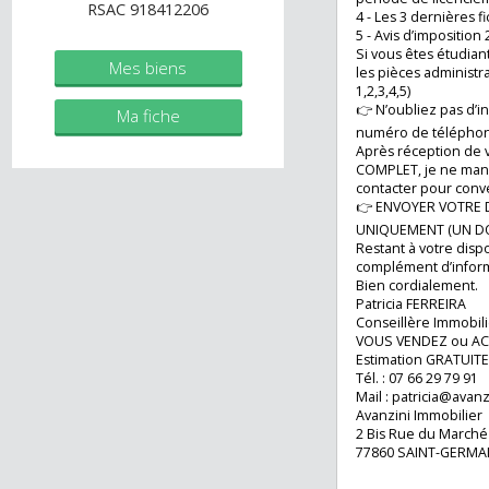
1 - Pièce d’identi
immobilier.fr
2 - Contrat de trav
3 - Attestation 
Agent commercial (Entreprise
n’êtes plus en pé
individuelle)
période de licen
RSAC 918412206
4 - Les 3 dernière
5 - Avis d’imposit
Si vous êtes étudi
Mes biens
les pièces admini
1,2,3,4,5)
👉 N’oubliez pas
Ma fiche
numéro de télép
Après réception d
COMPLET, je ne 
contacter pour co
👉 ENVOYER VOT
UNIQUEMENT (UN
Restant à votre d
complément d’in
Bien cordialemen
Patricia FERREIRA
Conseillère Immo
VOUS VENDEZ ou
Estimation GRAT
Tél. : 07 66 29 79