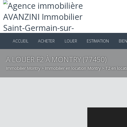
ACCUEIL
ACHETER
LOUER
ESTIMATION
B
A LOUER F2 À MONTRY (77450)
Immobilier Montry
>
Immobilier en location Montry
>
T2 en lo