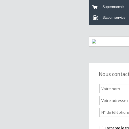
Crèche
Bar
Supermarch
Station servi
Nous cont