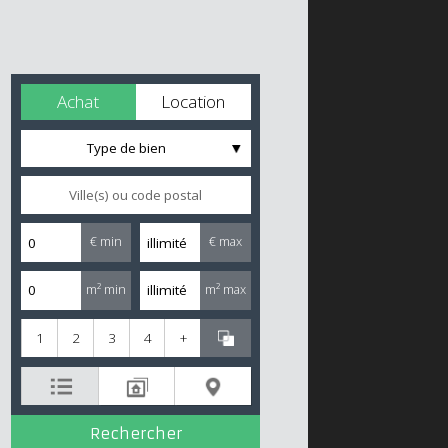
Achat
Location
Type de bien
€ min
€ max
m² min
m² max
1
2
3
4
+