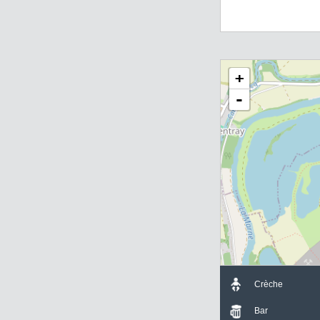
Mail :
patricia@av
Avanzini Immobil
2 Bis Rue du Mar
77860 SAINT-GE
+
-