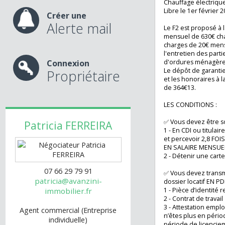
chambre avec pla
nos services
Une cave et une 
ce bien.
Chauffage électr
Libre le 1er févri
Créer une
Alerte mail
Le F2 est proposé
mensuel de 630€ 
charges de 20€ 
l'entretien des p
Connexion
d'ordures ménag
Le dépôt de gara
Propriétaire
et les honoraires
de 364€13.
LES CONDITIONS 
✅ Vous devez être
Patricia
FERREIRA
1 - En CDI ou titu
et percevoir 2,
EN SALAIRE MENS
2 - Détenir une c
07 66 29 79 91
✅ Vous devez tra
patricia@avanzini-
dossier locatif EN