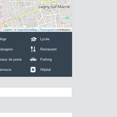
Leaflet
| ©
OpenStreetMap
|
Foursquare
contributors
lège
Lycée
langerie
Restaurant
reaux de poste
Parking
armacie
Hôpital