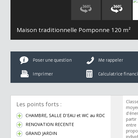
Maison traditionnelle Pomponne
120 m²
Poser une question
Me rappeler
Imprimer
Calculatrice financ
Class
Les points forts :
moyen
d'éner
CHAMBRE, SALLE D'EAU et WC au RDC
partir
RENOVATION RECENTE
entre
propo
GRAND JARDIN
indivi