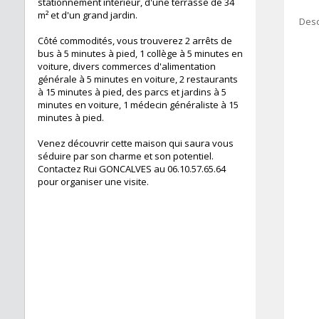
stationnement intérieur, d'une terrasse de 34
m² et d'un grand jardin.
Desc
Côté commodités, vous trouverez 2 arrêts de
bus à 5 minutes à pied, 1 collège à 5 minutes en
voiture, divers commerces d'alimentation
générale à 5 minutes en voiture, 2 restaurants
à 15 minutes à pied, des parcs et jardins à 5
minutes en voiture, 1 médecin généraliste à 15
minutes à pied.
Venez découvrir cette maison qui saura vous
séduire par son charme et son potentiel.
Contactez Rui GONCALVES au 06.10.57.65.64
pour organiser une visite.