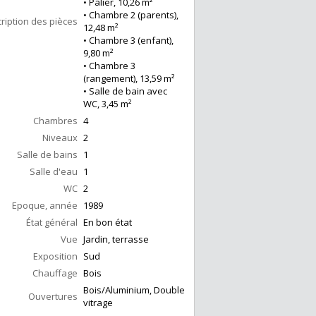
• Palier, 10,26 m²
• Chambre 2 (parents),
ription des pièces
12,48 m²
• Chambre 3 (enfant),
9,80 m²
• Chambre 3
(rangement), 13,59 m²
• Salle de bain avec
WC, 3,45 m²
Chambres
4
Niveaux
2
Salle de bains
1
Salle d'eau
1
WC
2
Epoque, année
1989
État général
En bon état
Vue
Jardin, terrasse
Exposition
Sud
Chauffage
Bois
Bois/Aluminium, Double
Ouvertures
vitrage