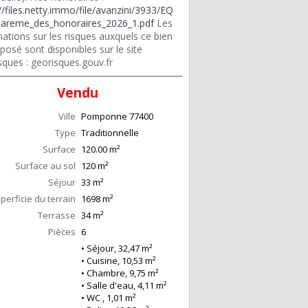
//files.netty.immo/file/avanzini/3933/EQ
areme_des_honoraires_2026_1.pdf
Les
ations sur les risques auxquels ce bien
posé sont disponibles sur le site
sques : georisques.gouv.fr
Vendu
Ville
Pomponne
77400
Type
Traditionnelle
Surface
120.00
m²
Surface au sol
120
m²
Séjour
33
m²
perficie du terrain
1698 m²
Terrasse
34
m²
Pièces
6
• Séjour, 32,47 m²
• Cuisine, 10,53 m²
• Chambre, 9,75 m²
• Salle d'eau, 4,11 m²
• WC , 1,01 m²