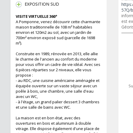
EXPOSITION SUD
https:
57Q/b
inform
VISITE VIRTUELLE 360°
est ex
A Pomponne, venez découvrir cette charmante
Géori
maison traditionnelle de 108 m² habitables
environ et 120m2 au sol, avec un jardin de
700m² environ exposé sud (parcelle de 1698
m²).
Construite en 1989, rénovée en 2013, elle allie
le charme de l'ancien au confort du moderne
pour vous offrir un cadre de vie idéal. Avec ses
6 pièces réparties sur 2 niveaux, elle vous
propose :
- au RDC, une cuisine américaine aménagée et
équipée ouverte sur un vaste séjour avec un
Su
poêle à bois, une chambre, une salle d'eau
avec un WC,
- à l'étage, un grand palier dessert 3 chambres
et une salle de bains avec WC.
La maison est en bon état, avec des
ouvertures en bois et aluminium à double
vitrage. Elle dispose également d'une place de