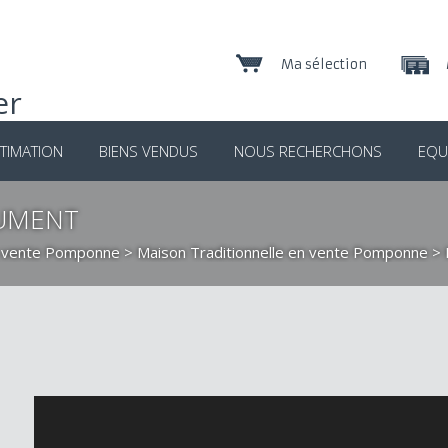
Ma sélection
TIMATION
BIENS VENDUS
NOUS RECHERCHONS
EQU
LUMENT
n vente Pomponne
>
Maison Traditionnelle en vente Pomponne
> 