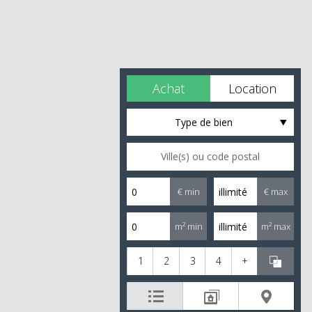
Achat
Location
Type de bien
€ min
€ max
m² min
m² max
1
2
3
4
+