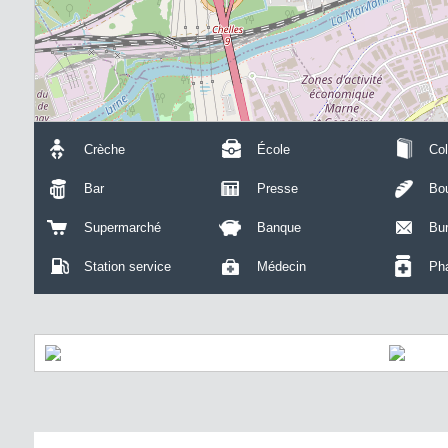
Crèche
École
Col
Bar
Presse
Bou
Supermarché
Banque
Bu
Station service
Médecin
Ph