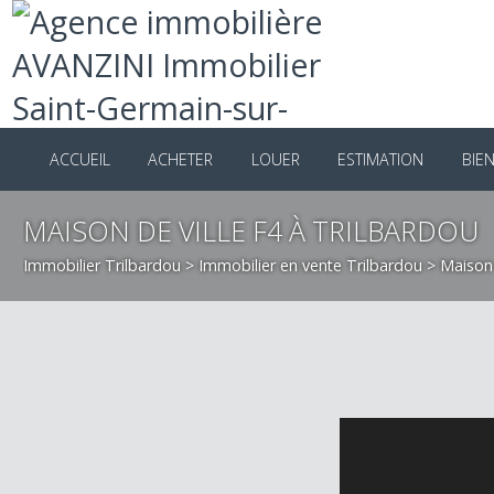
ACCUEIL
ACHETER
LOUER
ESTIMATION
B
MAISON DE VILLE F4 À TRILBARDO
Immobilier Trilbardou
>
Immobilier en vente Trilbardou
>
Mais