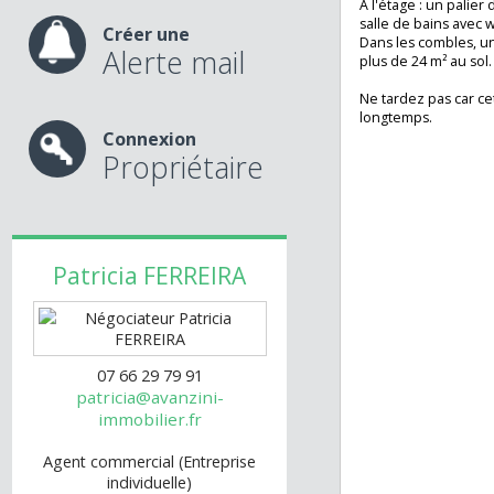
Rénovée avec go
nos services
suit : Entrée don
sa cuisine aména
À l'étage : un pa
salle de bains av
Créer une
Dans les comble
Alerte mail
plus de 24 m² au 
Ne tardez pas ca
longtemps.
Connexion
Propriétaire
Patricia
FERREIRA
07 66 29 79 91
patricia@avanzini-