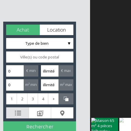
Achat
Location
Type de bien
€ min
€ max
m² min
m² max
1
2
3
4
+