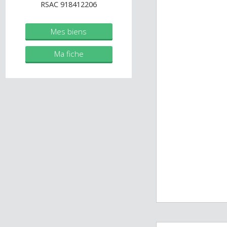
immobilier.fr
Agent commercial (Entreprise
individuelle)
RSAC 918412206
Mes biens
Ma fiche