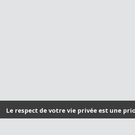
Le respect de votre vie privée est une pri
Nous utilisons des cookies afin de vous offrir une expérience opt
nous pouvons vous proposer du contenu en rapport avec vos centre