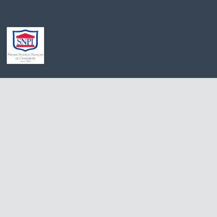
Achat appartement Meaux
Appartement à l
Location appartement Saint-Germain-sur-Morin
Maison à vendre
Achat maison Villiers-sur-Morin
Immobilier Pro 
Achat maison Voulangis
Maison à vendre 