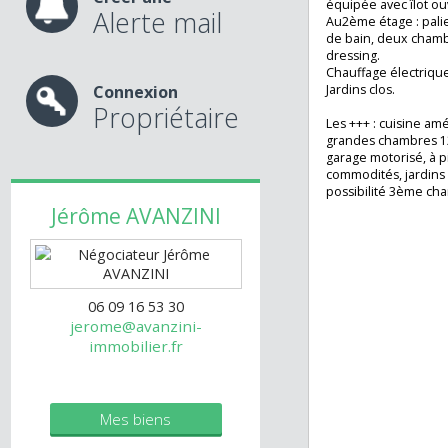
porte motorisé s
Au 1er étage : e
avec lave main, 
Créer une
équipée avec îlot
Alerte mail
Au2ème étage : pa
de bain, deux c
dressing.
Chauffage électr
Connexion
Jardins clos.
Propriétaire
Les +++ : cuisin
grandes chambre
garage motorisé,
commodités, jard
possibilité 3ème
Jérôme
AVANZINI
06 09 16 53 30
jerome@avanzini-
immobilier.fr