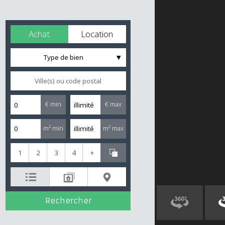
Achat
Location
Type de bien
€ min
€ max
m² min
m² max
1
2
3
4
+