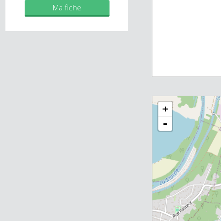
Mes biens
Ma fiche
+
-