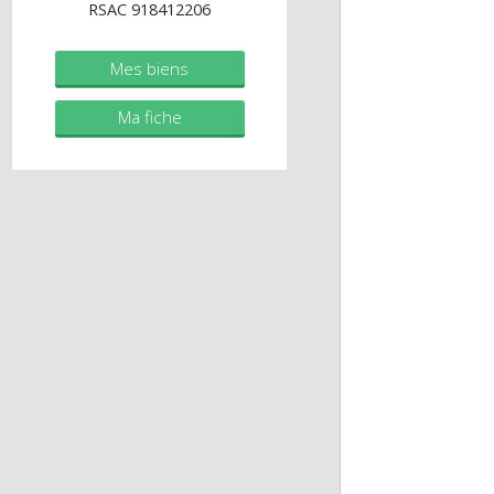
immobilier.fr
Agent commercial (Entreprise
individuelle)
RSAC 918412206
Mes biens
Ma fiche