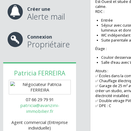
découvrez cette
nos services
construite en 201
habitables sur u
Est-Ouest et sit
calme.
Créer une
RDC :
Alerte mail
Entrée
Séjour avec c
lumineux et d
WC indépend
Connexion
Suite parental
Propriétaire
Étage :
Couloir desse
Salle d’eau a
Atouts :
Patricia
FERREIRA
✅ Écoles dans l
✅ Chauffage élec
✅ Garage de 25 m²
créer un studio, 
électricité install
07 66 29 79 91
✅ Double vitrage
patricia@avanzini-
✅ DPE : C