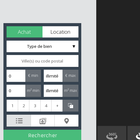
Achat
Location
Type de bien
€ min
€ max
m² min
m² max
1
2
3
4
+