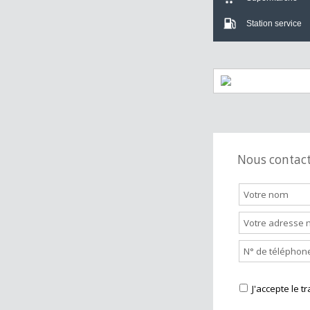
Crèche
Bar
Supermarch
Station servi
Nous cont