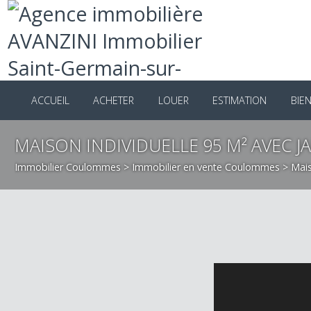
ACCUEIL
ACHETER
LOUER
ESTIMATION
B
MAISON INDIVIDUELLE 95 M² AVEC
Immobilier Coulommes
>
Immobilier en vente Coulommes
>
M