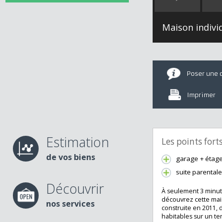
Maison ind
Poser u
Imprime
Estimation
Les points fo
de vos biens
garage + é
suite paren
Découvrir
À seulement 3 mi