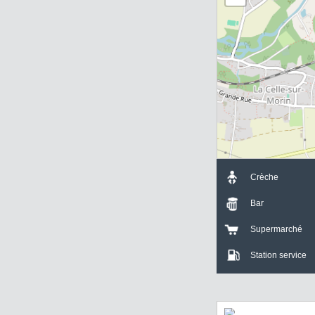
+
-
Crèche
Bar
Supermarch