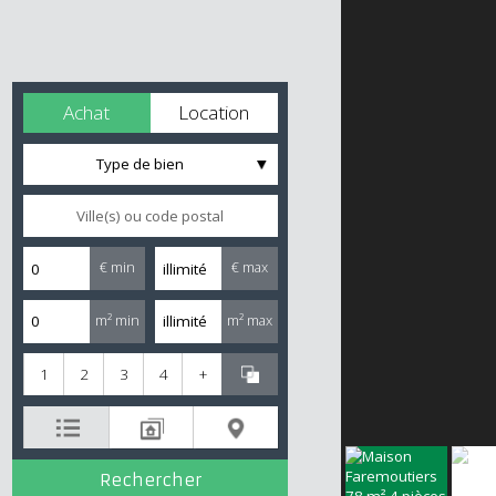
Achat
Location
Type de bien
€ min
€ max
m² min
m² max
1
2
3
4
+