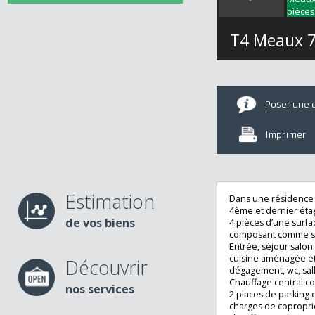
T4 Meau
Poser u
Imprime
Estimation
Dans une résiden
4ème et dernier 
de vos biens
4 pièces d’une s
composant comme
Entrée, séjour s
cuisine aménagée
Découvrir
dégagement, wc, 