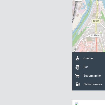
T3 Meaux
87.56 m²
+
-
Crèche
Bar
Supermarch