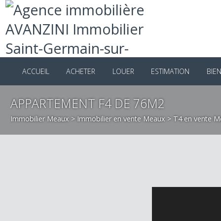
ACCUEIL
ACHETER
LOUER
ESTIMATION
B
APPARTEMENT F4 DE 76M2
Immobilier Meaux
>
Immobilier en vente Meaux
>
T4 en vent