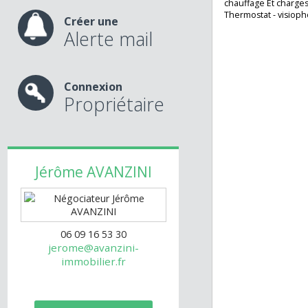
Chauffage central 
nos services
2 places de parki
charges de copro
chauffage Et ch
Thermostat - vis
Créer une
Alerte mail
Connexion
Propriétaire
Jérôme
AVANZINI
06 09 16 53 30
jerome@avanzini-