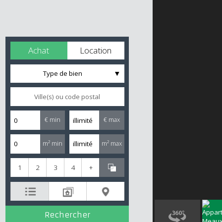
Achat
Location
Type de bien
€ min
€ max
m² min
m² max
1
2
3
4
+