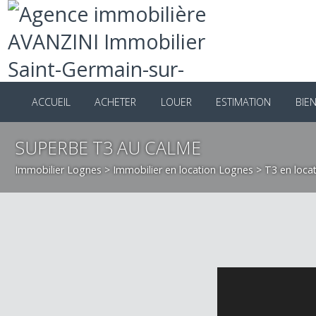
ACCUEIL
ACHETER
LOUER
ESTIMATION
B
SUPERBE T3 AU CALME
Immobilier Lognes
>
Immobilier en location Lognes
>
T3 en l