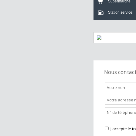
Crèche
Bar
Supermarch
Station servi
Nous cont