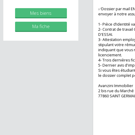
immobilier.fr
1- En CDI ou titul
percevoir 2,7 FOI
Agent commercial (Entreprise
Soit 3375 € Net (
individuelle)
2- Détenir une ca
✅Dossier par mai
Mes biens
envoyer à notre 
1- Pièce d’identit
Ma fiche
2- Contrat de tr
D'ESSAI.
3- Attestation e
stipulant votre r
indiquant que vo
licenciement.
4- Trois dernières
5- Dernier avis d
Si vous êtes étudi
le dossier comple
Avanzini Immobil
2 bis rue du Mar
77860 SAINT GE