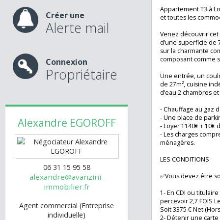
Espaces ver
nos services
Commodité
Appartement T3 à
Créer une
et toutes les co
Alerte mail
Venez découvrir 
d’une superficie 
sur la charmant
composant comme
Connexion
Propriétaire
Une entrée, un co
de 27m², cuisine
d’eau 2 chambres
- Chauffage au ga
- Une place de p
Alexandre
EGOROFF
- Loyer 1140€ + 
- Les charges co
ménagères.
LES CONDITIONS
06 31 15 95 58
✅Vous devez être 
alexandre@avanzini-