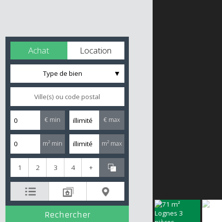
Achat
Location
Type de bien
€ min
€ max
m² min
m² max
1
2
3
4
+