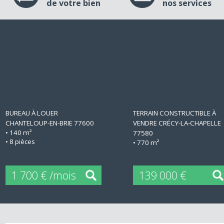
Estimation
Découvr
de votre bien
nos services
+
+
BUREAU À LOUER
TERRAIN CONSTRUCTIBLE 
CHANTELOUP-EN-BRIE 77600
VENDRE
CRÉCY-LA-CHAPEL
• 140 m²
77580
• 8 pièces
• 770 m²
1 700 € /mois
139 000 €