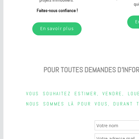
ACHETER
Vous êtes
Avanzini immobilier vous propose des
appartements, des maisons ou des
Notre ag
terrains afin de répondre à chacun de vos
processus
projets immobiliers.
!
Faites-nous confiance
En savoir plus
POUR TOUTES DEMANDES D'INFO
VOUS SOUHAITEZ ESTIMER, VENDRE, L