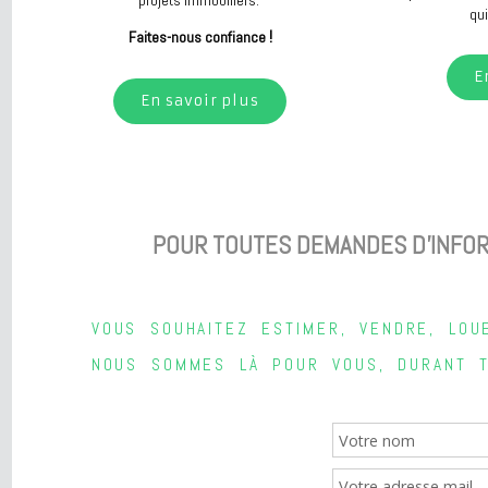
ACHETER
Vous êtes
Avanzini immobilier vous propose des
appartements, des maisons ou des
Notre ag
terrains afin de répondre à chacun de vos
processus
projets immobiliers.
!
Faites-nous confiance
En savoir plus
POUR TOUTES DEMANDES D'INFO
VOUS SOUHAITEZ ESTIMER, VENDRE, L