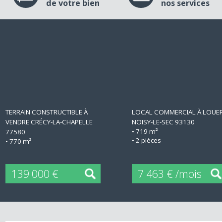
Estimation
Découvr
de votre bien
nos services
+
+
TERRAIN CONSTRUCTIBLE À
LOCAL COMMERCIAL À LO
VENDRE
CRÉCY-LA-CHAPELLE
NOISY-LE-SEC 93130
• 719 m²
77580
• 2 pièces
• 770 m²
139 000 €
7 463 € /mois