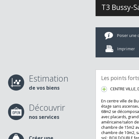
T3 Bussy
Poser u
Imprime
Estimation
Les points fo
de vos biens
CENTRE VIL
En centre ville d
Découvrir
étage sans asce
68m2 se décompo
nos services
avec placards, gr