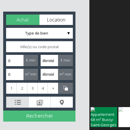
Achat
Location
Type de bien
€ min
€ max
m² min
m² max
1
2
3
4
+