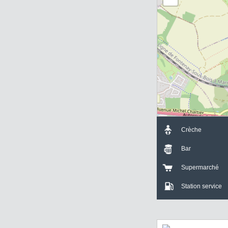
+
-
Crèche
Bar
Supermarch