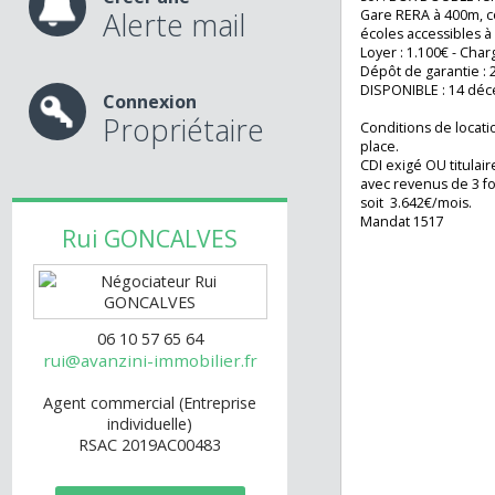
américaine/salo
chambre de 15m2 
chambre de 10m2,
Créer une
sol : BOX DOUBLE
Alerte mail
Gare RERA à 400m
écoles accessible
Loyer : 1.100€ - 
Dépôt de garantie
DISPONIBLE : 14
Connexion
Propriétaire
Conditions de loc
place.
CDI exigé OU titu
avec revenus de 3
soit 3.642€/mois.
Mandat 1517
Rui
GONCALVES
06 10 57 65 64
rui@avanzini-immobilier.fr
Agent commercial (Entreprise