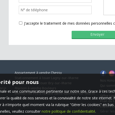
J'accepte le traitement de mes données personnelle
Appartement à vendre Chessy
Stationnement à louer Lagny-sur-Marne
orité pour nous
Nos Hono
Appartement à louer Bry-sur-Marne
Qui som
orin
Maison à vendre Bouleurs
timale et une communication pertinente sur notre site. Grace à ces 
Mentions
Immobilier Pro à vendre Saint-Germain-sur-Morin
Offre co
er la qualité de nos services et la convivialité de notre site interne
Maison à vendre Villiers-sur-Morin
Plan du s
 à n'importe quel moment via la rubrique "Gérer les cookies" en bas d
Espace p
elles, veuillez consulter
notre politique de confidentialité
.
Gérer le