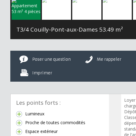
T3/4 Couilly-Pont-aux-Dames
53.49 m²
Poser une question
Me rappeler
Imprimer
Loyer
Les points forts :
charge
Dépôt
Lumineux
Class
Proche de toutes commodités
dépen
standa
Espace extérieur
de l'a