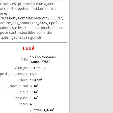
en vous est proposé par un agent
cial (Entreprise individuelle). Nos
ires :
//files.netty.immo/file/avanzini/3933/EQ
areme_des_honoraires_2026_1.pdf
Les
ations sur les risques auxquels ce bien
posé sont disponibles sur le site
sques : georisques.gouv.fr
Loué
Couilly-Pont-aux-
Ville
Dames
77860
Charges
14 € /mois
pe d'appartement
T3/4
Surface
53.49
m²
Surface au sol
69
m²
Séjour
16
m²
Terrasse
10
m²
Pièces
4
• Entrée, 1,87 m²