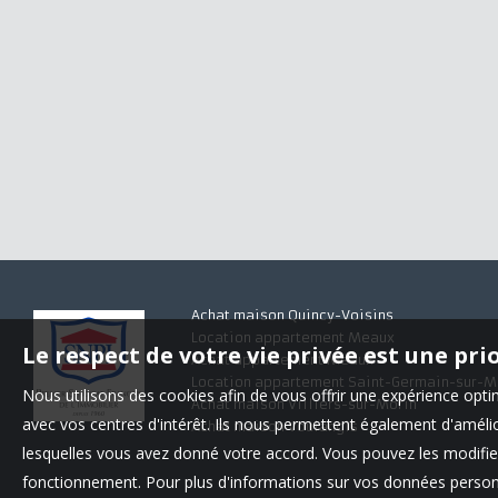
Achat maison Quincy-Voisins
Location appartement Meaux
Le respect de votre vie privée est une pri
Achat appartement Meaux
Location appartement Saint-Germain-sur-M
Nous utilisons des cookies afin de vous offrir une expérience op
Achat maison Villiers-sur-Morin
avec vos centres d'intérêt. Ils nous permettent également d'amélior
Achat maison Voulangis
lesquelles vous avez donné votre accord. Vous pouvez les modifier
fonctionnement. Pour plus d'informations sur vos données personn