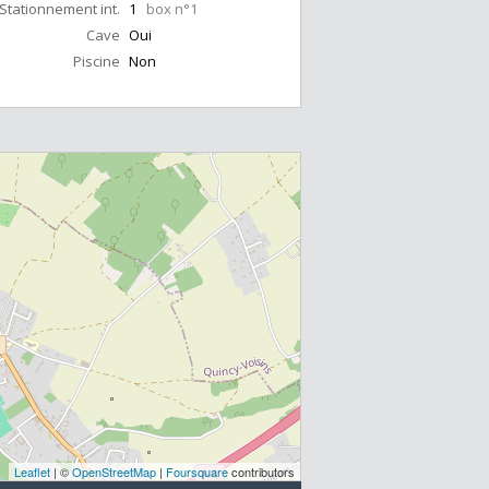
Stationnement int.
1
box n°1
Cave
Oui
Piscine
Non
Leaflet
| ©
OpenStreetMap
|
Foursquare
contributors