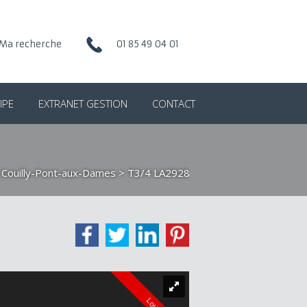
Ma recherche
01 85 49 04 01
IPE
EXTRANET GESTION
CONTACT
n Couilly-Pont-aux-Dames
> T3/4 LA2928
Loué