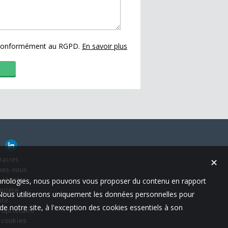
s conformément au RGPD.
En savoir plus
raires
✕
mes-nous
technologies, nous pouvons vous proposer du contenu en rapport
 légales
mplète
t. Nous utiliserons uniquement les données personnelles pour
ite
e notre site, à l'exception des cookies essentiels à son
ropriétaire
s cookies