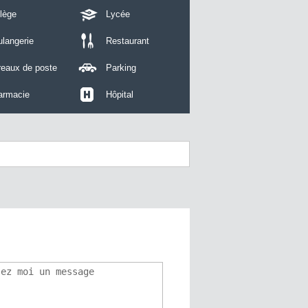
lège
Lycée
langerie
Restaurant
reaux de poste
Parking
armacie
Hôpital