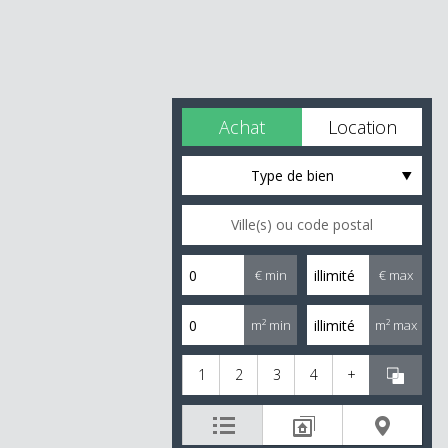
Achat
Location
Type de bien
€ min
€ max
m² min
m² max
1
2
3
4
+