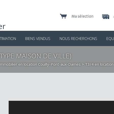
Ma sélection
TIMATION
BIENS VENDUS
NOUS RECHERCHONS
EQU
(TYPE MAISON DE VILLE)
Immobilier en location Couilly-Pont-aux-Dames
>
T3/4 en locatio