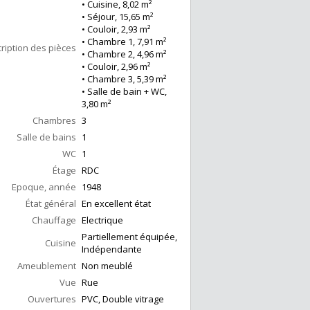
• Cuisine, 8,02 m²
• Séjour, 15,65 m²
• Couloir, 2,93 m²
• Chambre 1, 7,91 m²
ription des pièces
• Chambre 2, 4,96 m²
• Couloir, 2,96 m²
• Chambre 3, 5,39 m²
• Salle de bain + WC,
3,80 m²
Chambres
3
Salle de bains
1
WC
1
Étage
RDC
Epoque, année
1948
État général
En excellent état
Chauffage
Electrique
Partiellement équipée,
Cuisine
Indépendante
Ameublement
Non meublé
Vue
Rue
Ouvertures
PVC, Double vitrage