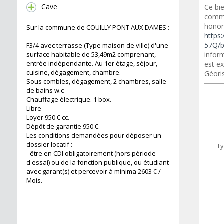
Cave
Ce bi
commer
honora
Sur la commune de COUILLY PONT AUX DAMES :
https:
57Q/b
F3/4 avec terrasse (Type maison de ville) d'une
surface habitable de 53,49m2 comprenant,
inform
entrée indépendante. Au 1er étage, séjour,
est ex
cuisine, dégagement, chambre.
Géori
Sous combles, dégagement, 2 chambres, salle
de bains w.c
Chauffage électrique. 1 box.
Libre
Loyer 950 € cc.
Dépôt de garantie 950 €.
Les conditions demandées pour déposer un
dossier locatif :
Ty
- être en CDI obligatoirement (hors période
d'essai) ou de la fonction publique, ou étudiant
avec garant(s) et percevoir à minima 2603 € /
Mois.