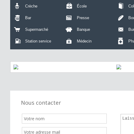
Crèche
École
Col
Bar
Presse
Bou
Supermarché
Banque
Bu
Station service
Médecin
Ph
Nous contacter