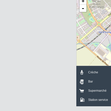
+
-
Crèche
Bar