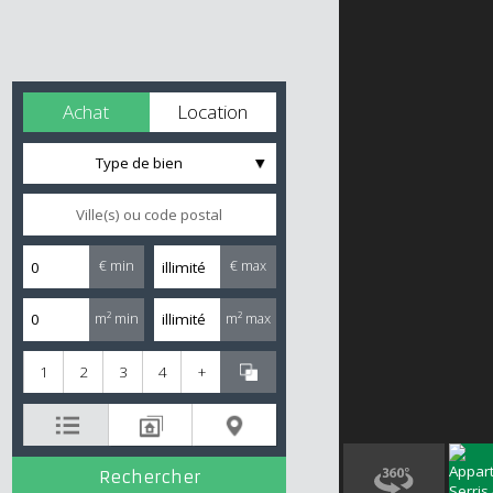
Achat
Location
Type de bien
€ min
€ max
m² min
m² max
1
2
3
4
+