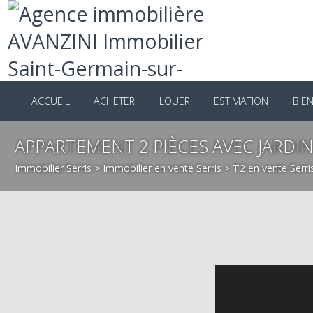
ACCUEIL
ACHETER
LOUER
ESTIMATION
B
APPARTEMENT 2 PIÈCES AVEC JAR
Immobilier Serris
>
Immobilier en vente Serris
>
T2 en vente Se