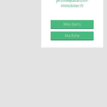
jerome@avanzini-
immobilier.fr
Mes biens
Ma fiche