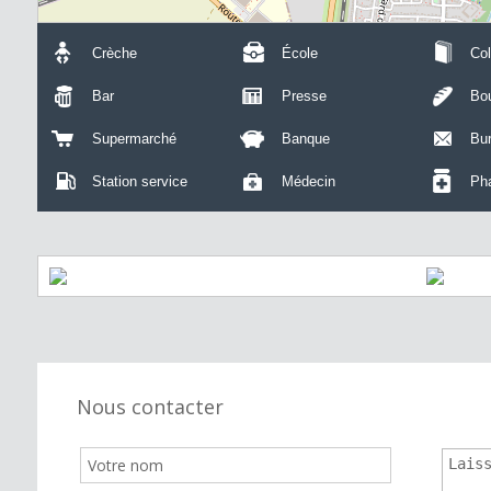
Crèche
École
Col
Bar
Presse
Bou
Supermarché
Banque
Bu
Station service
Médecin
Ph
Nous contacter