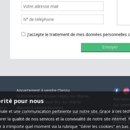
J'accepte le traitement de mes données personnelle
Appartement à vendre Chessy
Stationnement à louer Lagny-sur-Marne
orité pour nous
Nos Hono
Appartement à louer Bry-sur-Marne
Qui som
orin
Maison à vendre Bouleurs
timale et une communication pertinente sur notre site. Grace à ces 
Mentions
Immobilier Pro à vendre Saint-Germain-sur-Morin
Offre co
er la qualité de nos services et la convivialité de notre site interne
Maison à vendre Villiers-sur-Morin
Plan du s
 à n'importe quel moment via la rubrique "Gérer les cookies" en bas d
Espace p