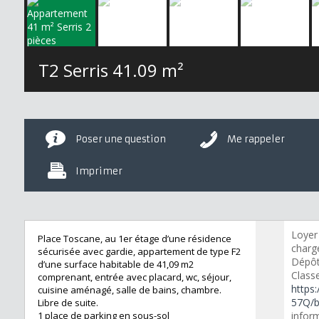
T2 Serris
41.09 m²
Poser une question
Me rappeler
Imprimer
Loyer
Place Toscane, au 1er étage d’une résidence
charge
sécurisée avec gardie, appartement de type F2
Dépôt
d’une surface habitable de 41,09 m2
Class
comprenant, entrée avec placard, wc, séjour,
https:
cuisine aménagé, salle de bains, chambre.
57Q/b
Libre de suite.
1 place de parking en sous-sol
inform