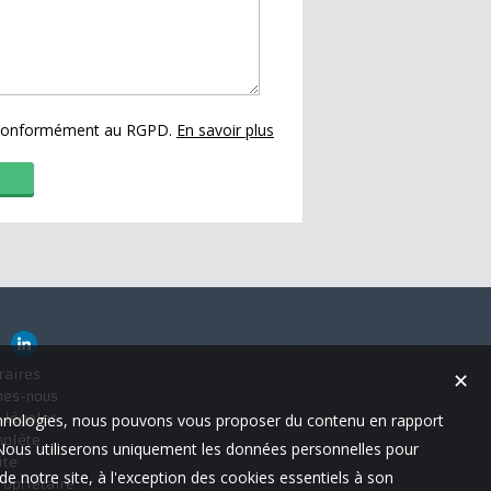
s conformément au RGPD.
En savoir plus
raires
✕
mes-nous
technologies, nous pouvons vous proposer du contenu en rapport
 légales
mplète
t. Nous utiliserons uniquement les données personnelles pour
ite
e notre site, à l'exception des cookies essentiels à son
ropriétaire