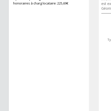
honoraires à charg locataire: 225,69€
est ex
Géori
Ty