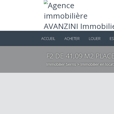
ACCUEIL
ACHETER
LOUER
ES
F2 DE 41,09 M2 PLA
Immobilier Serris
>
Immobilier en locat