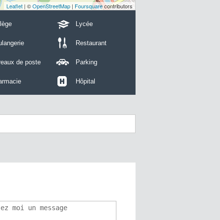
Leaflet
| ©
OpenStreetMap
|
Foursquare
contributors
lège
Lycée
langerie
Restaurant
reaux de poste
Parking
armacie
Hôpital