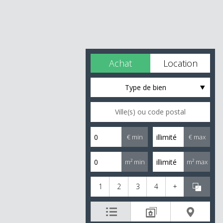
Achat
Location
Type de bien
€ min
€ max
m² min
m² max
1
2
3
4
+