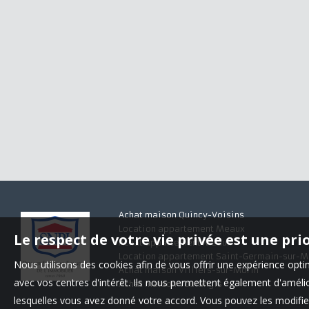
Achat maison Quincy-Voisins
Location appartement Meaux
Le respect de votre vie privée est une pri
Achat appartement Meaux
Location appartement Saint-Germain-sur-M
Nous utilisons des cookies afin de vous offrir une expérience op
Achat maison Villiers-sur-Morin
avec vos centres d'intérêt. Ils nous permettent également d'amélior
Achat maison Voulangis
lesquelles vous avez donné votre accord. Vous pouvez les modifier