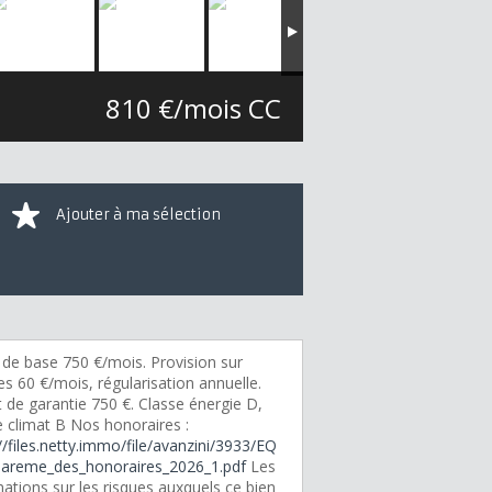
810 €/mois CC
Ajouter à ma sélection
 de base 750 €/mois. Provision sur
s 60 €/mois, régularisation annuelle.
 de garantie 750 €. Classe énergie D,
e climat B Nos honoraires :
//files.netty.immo/file/avanzini/3933/EQ
areme_des_honoraires_2026_1.pdf
Les
ations sur les risques auxquels ce bien