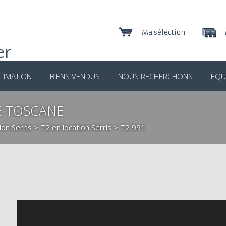
Ma sélection
TIMATION
BIENS VENDUS
NOUS RECHERCHONS
EQU
CE TOSCANE
ion Serris
>
T2 en location Serris
> T2 991