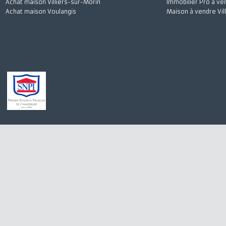
Achat maison Quincy-Voisins
Appartement à 
Location appartement Meaux
Stationnement à
Achat appartement Meaux
Appartement à l
Location appartement Saint-Germain-sur-Morin
Maison à vendre
Achat maison Villiers-sur-Morin
Immobilier Pro 
Achat maison Voulangis
Maison à vendre 