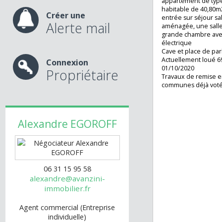
Morin, à 5 minute
nos services
RERA et Gare SNCF
commodités. Au 2
appartement de t
habitable de 40,
Créer une
entrée sur séjour
Alerte mail
aménagée, une sa
grande chambre a
électrique
Cave et place de 
Actuellement lou
Connexion
01/10/2020
Propriétaire
Travaux de remis
communes déjà v
Alexandre
EGOROFF
06 31 15 95 58
alexandre@avanzini-