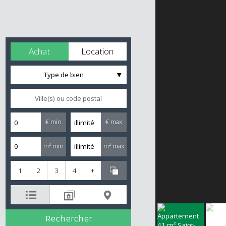
Achat
Location
Type de bien
€ min
€ max
m² min
m² max
1
2
3
4
+