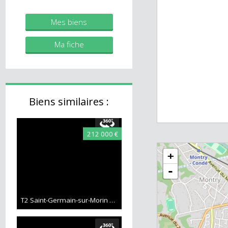
immobilier.fr
Agent commercial (Entreprise
individuelle)
Mes biens
Ma fiche
Biens similaires :
212 000 €
+
-