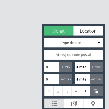
Achat
Location
Type de bien
€ min
€ max
m² min
m² max
1
2
3
4
+