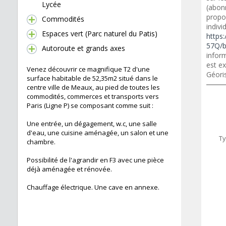
Lycée
(abon
propo
Commodités
indivi
Espaces vert (Parc naturel du Patis)
https:
57Q/b
Autoroute et grands axes
inform
est ex
Venez découvrir ce magnifique T2 d'une
Géori
surface habitable de 52,35m2 situé dans le
centre ville de Meaux, au pied de toutes les
commodités, commerces et transports vers
Paris (Ligne P) se composant comme suit :
Une entrée, un dégagement, w.c, une salle
d'eau, une cuisine aménagée, un salon et une
Ty
chambre.
Possibilité de l'agrandir en F3 avec une pièce
déjà aménagée et rénovée.
Chauffage électrique. Une cave en annexe.