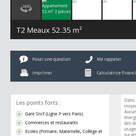
T2 Meaux
52.35 m²
Poser une question
Me rappeler
Imprimer
Calculatrice financ
Dans 
Les points forts :
moyen
Aucun
Gare Sncf (Ligne P vers Paris)
énerg
Commerces et restaurants
des d
usage
Ecoles (Primaire, Maternelle, Collège et
sur l