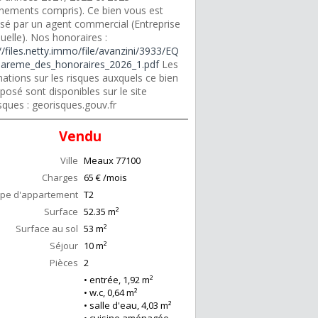
nements compris). Ce bien vous est
sé par un agent commercial (Entreprise
duelle). Nos honoraires :
//files.netty.immo/file/avanzini/3933/EQ
areme_des_honoraires_2026_1.pdf
Les
ations sur les risques auxquels ce bien
posé sont disponibles sur le site
sques : georisques.gouv.fr
Vendu
Ville
Meaux
77100
Charges
65 € /mois
pe d'appartement
T2
Surface
52.35
m²
Surface au sol
53
m²
Séjour
10
m²
Pièces
2
• entrée, 1,92 m²
• w.c, 0,64 m²
• salle d'eau, 4,03 m²