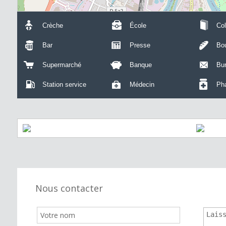
Crèche
École
Col
Bar
Presse
Bou
Supermarché
Banque
Bu
Station service
Médecin
Ph
Nous contacter