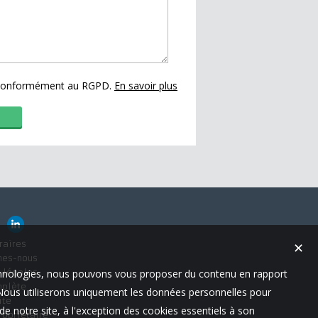
s conformément au RGPD.
En savoir plus
raires
✕
mes-nous
technologies, nous pouvons vous proposer du contenu en rapport
 légales
mplète
t. Nous utiliserons uniquement les données personnelles pour
ite
e notre site, à l'exception des cookies essentiels à son
ropriétaire