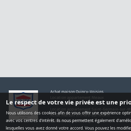
Achat maison Quincy-Voisins
Location appartement Meaux
Le respect de votre vie privée est une pri
Achat appartement Meaux
Location appartement Saint-Germain-sur-M
Nous utilisons des cookies afin de vous offrir une expérience op
Achat maison Villiers-sur-Morin
avec vos centres d'intérêt. Ils nous permettent également d'amélior
Achat maison Voulangis
lesquelles vous avez donné votre accord. Vous pouvez les modifier