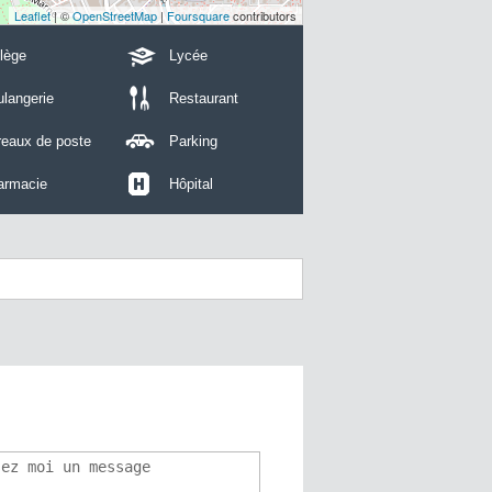
Leaflet
| ©
OpenStreetMap
|
Foursquare
contributors
lège
Lycée
langerie
Restaurant
reaux de poste
Parking
armacie
Hôpital