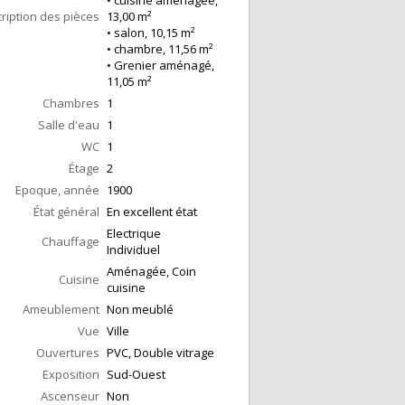
• cuisine aménagée,
ription des pièces
13,00 m²
• salon, 10,15 m²
• chambre, 11,56 m²
• Grenier aménagé,
11,05 m²
Chambres
1
Salle d'eau
1
WC
1
Étage
2
Epoque, année
1900
État général
En excellent état
Electrique
Chauffage
Individuel
Aménagée, Coin
Cuisine
cuisine
Ameublement
Non meublé
Vue
Ville
Ouvertures
PVC, Double vitrage
Exposition
Sud-Ouest
Ascenseur
Non