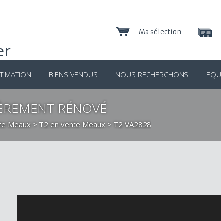
Ma sélection
TIMATION
BIENS VENDUS
NOUS RECHERCHONS
EQU
IÈREMENT RÉNOVÉ
nte Meaux
>
T2 en vente Meaux
> T2 VA2828