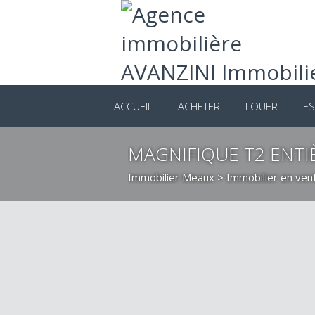
ACCUEIL
ACHETER
LOUER
ES
MAGNIFIQUE T2 ENT
Immobilier Meaux
>
Immobilier en ve