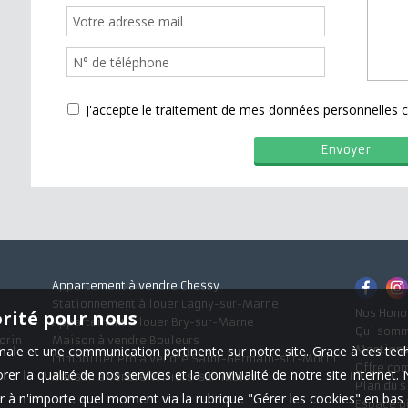
J'accepte le traitement de mes données personnelle
Appartement à vendre Chessy
Stationnement à louer Lagny-sur-Marne
orité pour nous
Nos Hono
Appartement à louer Bry-sur-Marne
Qui som
orin
Maison à vendre Bouleurs
timale et une communication pertinente sur notre site. Grace à ces 
Mentions
Immobilier Pro à vendre Saint-Germain-sur-Morin
Offre co
er la qualité de nos services et la convivialité de notre site interne
Maison à vendre Villiers-sur-Morin
Plan du s
 à n'importe quel moment via la rubrique "Gérer les cookies" en bas d
Espace p