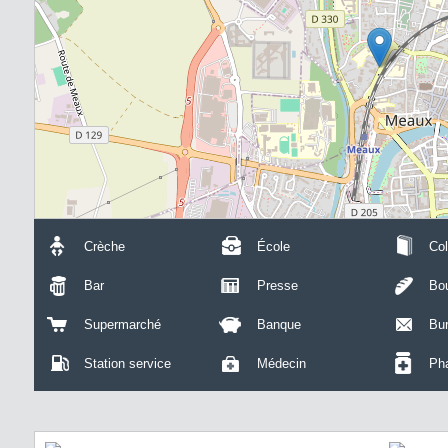
Crèche
École
Col
Bar
Presse
Bou
Supermarché
Banque
Bu
Station service
Médecin
Ph