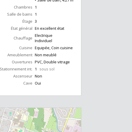
• Salle de bain, 4.27 m²
Chambres
1
Salle de bains
1
Étage
3
État général
En excellent état
Electrique
Chauffage
Individuel
Cuisine
Equipée, Coin cuisine
Ameublement
Non meublé
Ouvertures
PVC, Double vitrage
Stationnement int.
1
sous sol
Ascenseur
Non
Cave
Oui