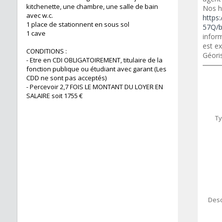
kitchenette, une chambre, une salle de bain
Nos h
avec w.c.
https:
1 place de stationnent en sous sol
57Q/b
1 cave
inform
est ex
CONDITIONS :
Géori
- Etre en CDI OBLIGATOIREMENT, titulaire de la
fonction publique ou étudiant avec garant (Les
CDD ne sont pas acceptés)
- Percevoir 2,7 FOIS LE MONTANT DU LOYER EN
SALAIRE soit 1755 €
Ty
Desc