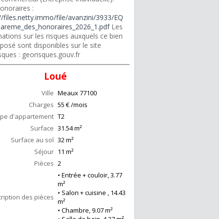
onoraires :
//files.netty.immo/file/avanzini/3933/EQ
areme_des_honoraires_2026_1.pdf
Les
ations sur les risques auxquels ce bien
posé sont disponibles sur le site
sques : georisques.gouv.fr
Loué
Ville
Meaux
77100
Charges
55 € /mois
pe d'appartement
T2
Surface
31.54
m²
Surface au sol
32
m²
Séjour
11
m²
Pièces
2
• Entrée + couloir, 3.77
m²
• Salon + cuisine , 14.43
ription des pièces
m²
• Chambre, 9.07 m²