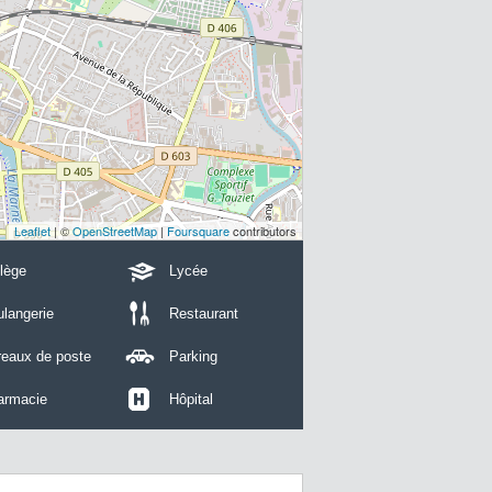
Leaflet
| ©
OpenStreetMap
|
Foursquare
contributors
lège
Lycée
langerie
Restaurant
reaux de poste
Parking
armacie
Hôpital