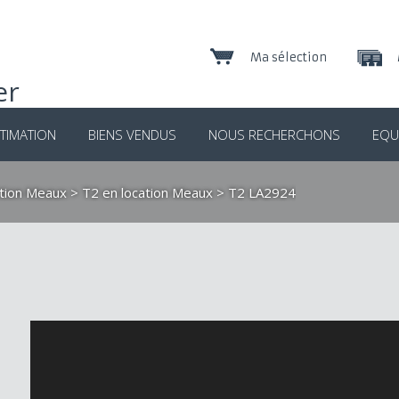
Ma sélection
TIMATION
BIENS VENDUS
NOUS RECHERCHONS
EQU
ation Meaux
>
T2 en location Meaux
> T2 LA2924