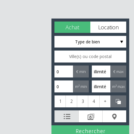
Achat
Location
Type de bien
€ min
€ max
m² min
m² max
1
2
3
4
+