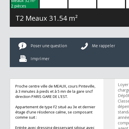
T2 Meaux
31.54 m²
Poser une question
Me rappeler
Imprimer
Loyer
Proche centre ville de MEAUX, cours Pinteville,
charge
à 3 minutes à pieds et à 5 mn de la gare sncf
Dépôt
direction PARIS GARE DE L'EST.
Class
dépen
Appartement de type F2 situé au 3e et dernier
standa
étage d'une résidence calme, se composant
comme suit :
année
compr
Entrée avec dressing desservant séjour avec
agent 