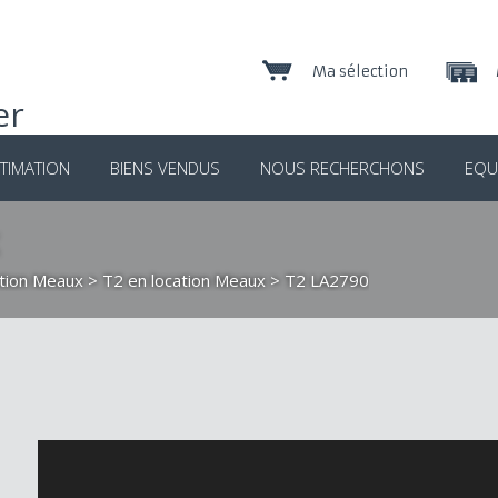
Ma sélection
TIMATION
BIENS VENDUS
NOUS RECHERCHONS
EQU
ation Meaux
>
T2 en location Meaux
> T2 LA2790