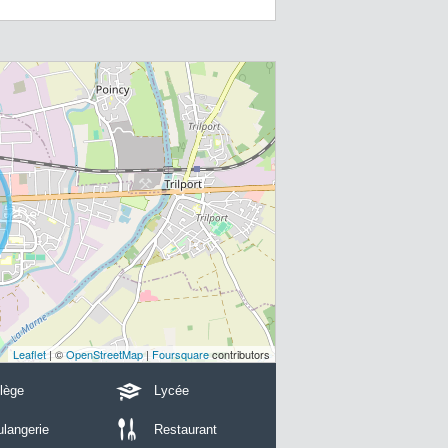
Leaflet
| ©
OpenStreetMap
|
Foursquare
contributors
lège
Lycée
langerie
Restaurant