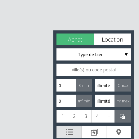
Achat
Location
Type de bien
€ min
€ max
m² min
m² max
1
2
3
4
+