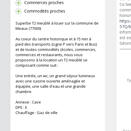
Commerces proches
Ce bi
commer
Commodités proches
honora
https:
Superbe T2 meublé à louer sur la commune de
57Q/b
Meaux (77000)
inform
est ex
Au coeur du centre historique et à 15 min à
Géori
pied des transports (Ligne P vers Paris et Bus)
et de toutes commodités (écoles, commerces,
commerces et restaurants, nous vous
proposons à la location un T2 meublé se
composant comme suit :
Une entrée, un wc, un grand séjour lumineux
Ty
avec une cuisine ouverte aménagée et
équipée, une salle d'eau et une grande
chambre.
Annexe : Cave
DPE : E
Chauffage : Gaz de ville