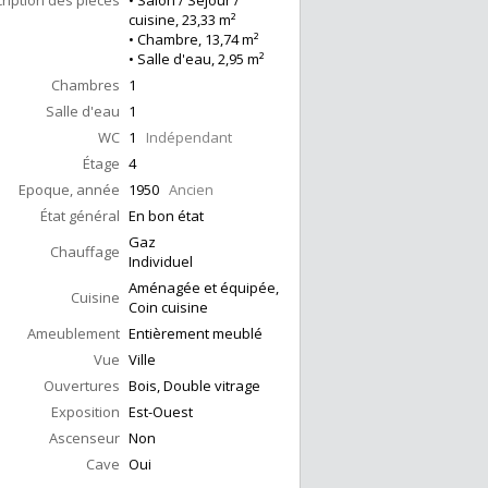
ription des pièces
• Salon / Séjour /
cuisine, 23,33 m²
• Chambre, 13,74 m²
• Salle d'eau, 2,95 m²
Chambres
1
Salle d'eau
1
WC
1
Indépendant
Étage
4
Epoque, année
1950
Ancien
État général
En bon état
Gaz
Chauffage
Individuel
Aménagée et équipée,
Cuisine
Coin cuisine
Ameublement
Entièrement meublé
Vue
Ville
Ouvertures
Bois, Double vitrage
Exposition
Est-Ouest
Ascenseur
Non
Cave
Oui