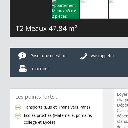
T2 Meaux
47.84 m²
Poser une question
Me rappeler
Imprimer
Loyer
Les points forts :
charge
Dépôt
Tansports (Bus et Trains vers Paris)
Class
Ecoles proches (Maternelle, primaire,
dépen
standa
collège et Lycée)
de l'a