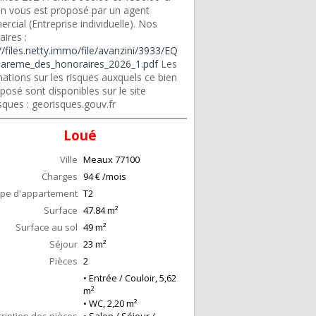
en vous est proposé par un agent
cial (Entreprise individuelle). Nos
ires :
//files.netty.immo/file/avanzini/3933/EQ
areme_des_honoraires_2026_1.pdf
Les
ations sur les risques auxquels ce bien
posé sont disponibles sur le site
sques : georisques.gouv.fr
Loué
Ville
Meaux
77100
Charges
94 € /mois
pe d'appartement
T2
Surface
47.84
m²
Surface au sol
49
m²
Séjour
23
m²
Pièces
2
• Entrée / Couloir, 5,62
m²
• WC, 2,20 m²