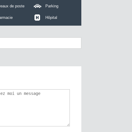
reaux de poste
Parking
armacie
Hôpital