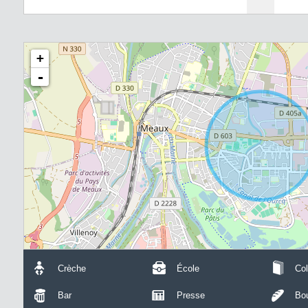
+
-
Crèche
École
Col
Bar
Presse
Bou