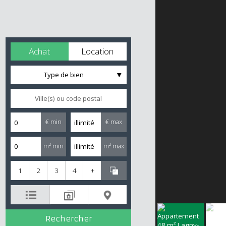
Achat
Location
Type de bien
€ min
€ max
m² min
m² max
1
2
3
4
+