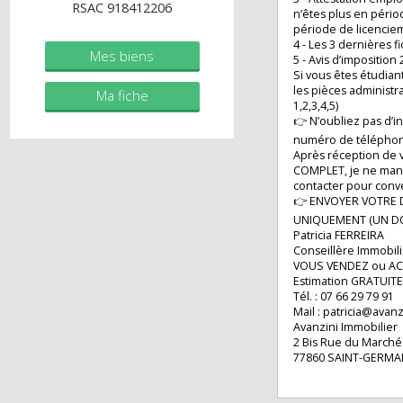
✅ Vous devez tra
immobilier.fr
dossier locatif EN
1 - Pièce d’identi
Agent commercial (Entreprise
2 - Contrat de trav
individuelle)
3 - Attestation 
RSAC 918412206
n’êtes plus en pé
période de licen
4 - Les 3 dernière
Mes biens
5 - Avis d’imposit
Si vous êtes étudi
les pièces admini
Ma fiche
1,2,3,4,5)
👉 N’oubliez pas
numéro de télép
Après réception d
COMPLET, je ne 
contacter pour co
👉 ENVOYER VOT
UNIQUEMENT (UN
Patricia FERREIRA
Conseillère Immo
VOUS VENDEZ ou
Estimation GRAT
Tél. : 07 66 29 79
Mail :
patricia@av