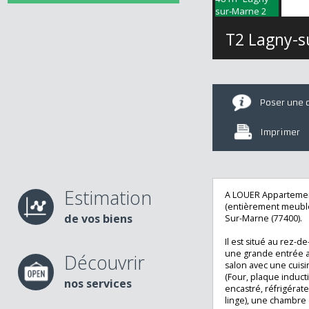
T2 Lagny
Poser u
Imprime
Estimation
A LOUER Apparte
(entièrement meu
de vos biens
Sur-Marne (77400
Il est situé au r
une grande entré
Découvrir
salon avec une 