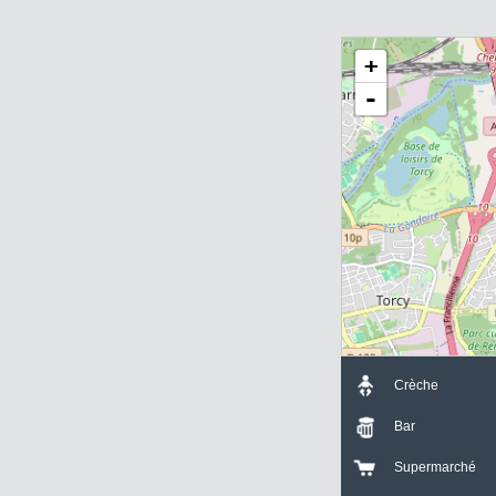
Avanzini Immobil
2 Bis Rue du Mar
77860 SAINT-GE
+
-