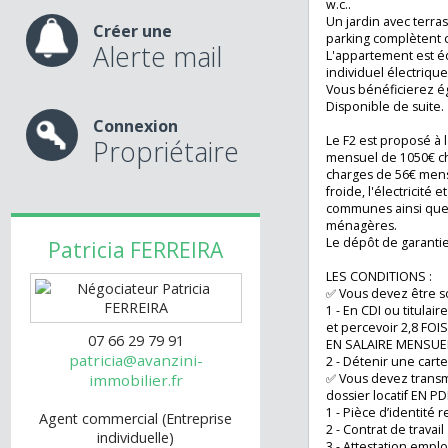
(Four, plaque ind
nos services
encastré, réfrigé
linge), une chamb
w.c..
Un jardin avec te
Créer une
parking complète
Alerte mail
L'appartement es
individuel électri
Vous bénéficiere
Disponible de sui
Connexion
Le F2 est proposé
Propriétaire
mensuel de 1050€
charges de 56€ m
froide, l'électrici
communes ainsi q
ménagères.
Le dépôt de gara
Patricia
FERREIRA
LES CONDITIONS 
✅ Vous devez être
1 - En CDI ou titu
et percevoir 2,
07 66 29 79 91
EN SALAIRE MENS
patricia@avanzini-
2 - Détenir une c