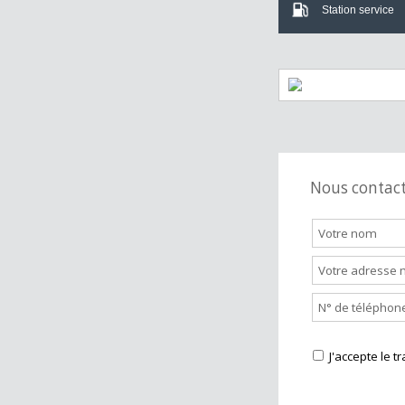
Crèche
Bar
Supermarch
Station servi
Nous cont