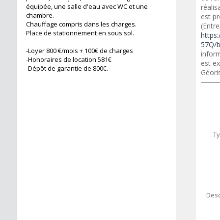
équipée, une salle d'eau avec WC et une
réali
chambre.
est p
Chauffage compris dans les charges.
(Entre
Place de stationnement en sous sol.
https:
57Q/b
-Loyer 800 €/mois + 100€ de charges
inform
-Honoraires de location 581€
est ex
-Dépôt de garantie de 800€.
Géori
Ty
Desc