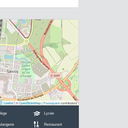
Leaflet
| ©
OpenStreetMap
|
Foursquare
contributors
lège
Lycée
langerie
Restaurant