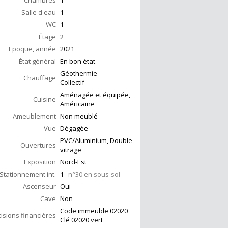
Chambres
1
Salle d'eau
1
WC
1
Étage
2
Epoque, année
2021
État général
En bon état
Géothermie
Chauffage
Collectif
Aménagée et équipée,
Cuisine
Américaine
Ameublement
Non meublé
Vue
Dégagée
PVC/Aluminium, Double
Ouvertures
vitrage
Exposition
Nord-Est
Stationnement int.
1
n°30 en sous-sol
Ascenseur
Oui
Cave
Non
Code immeuble 02020
isions financières
Clé 02020 vert