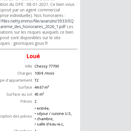
sation du DPE : 08-01-2021. Ce bien vous
roposé par un agent commercial
prise individuelle). Nos honoraires :
//files.netty.immo/file/avanzini/3933/EQ
areme_des_honoraires_2026_1.pdf
Les
ations sur les risques auxquels ce bien
posé sont disponibles sur le site
sques : georisques.gouv.fr
Loué
Ville
Chessy
77700
Charges
100 € /mois
pe d'appartement
T2
Surface
44.67
m²
Surface au sol
45
m²
Pièces
2
• entrée,
• séjour / cuisine U.S,
ription des pièces
• chambre,
• salle d'eau w.c,