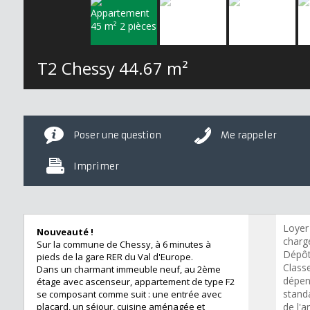
T2 Chessy
44.67 m²
Poser une question
Me rappeler
Imprimer
Loyer
Nouveauté !
charge
Sur la commune de Chessy, à 6 minutes à
Dépôt
pieds de la gare RER du Val d'Europe.
Class
Dans un charmant immeuble neuf, au 2ème
dépen
étage avec ascenseur, appartement de type F2
standa
se composant comme suit : une entrée avec
placard, un séjour, cuisine aménagée et
de l'a