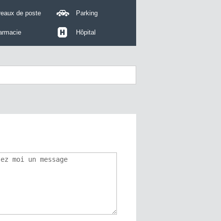
reaux de poste
Parking
armacie
Hôpital