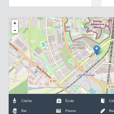
+
-
Crèche
École
Col
Bar
Presse
Bou