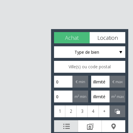
Achat
Location
Type de bien
€ min
€ max
m² min
m² max
1
2
3
4
+