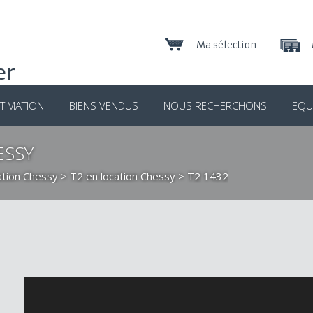
Ma sélection
TIMATION
BIENS VENDUS
NOUS RECHERCHONS
EQU
ESSY
ation Chessy
>
T2 en location Chessy
> T2 1432