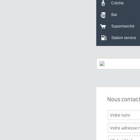
Crèche
Bar
Supermarch
Station servi
Nous cont