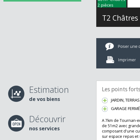
T2 Châtr
Poser u
Imprime
Estimation
Les points fo
de vos biens
JARDIN, TER
GARAGE FE
Découvrir
A 7km de Tournan