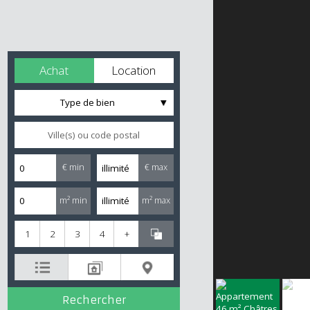
Achat
Location
Type de bien
€ min
€ max
m² min
m² max
1
2
3
4
+