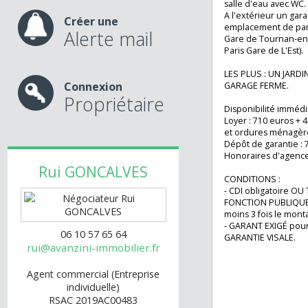
de 51m2 avec gra
nos services
composant d'une
sur espace repas
salle d'eau avec 
A l'extérieur un 
Créer une
emplacement de p
Alerte mail
Gare de Tournan-
Paris Gare de L'Es
LES PLUS : UN J
Connexion
GARAGE FERME.
Propriétaire
Disponibilité imm
Loyer : 710 euro
et ordures ménag
Dépôt de garanti
Honoraires d'age
Rui
GONCALVES
CONDITIONS :
- CDI obligatoire
FONCTION PUBLIQ
moins 3 fois le mo
- GARANT EXIGÉ p
06 10 57 65 64
GARANTIE VISALE
rui@avanzini-immobilier.fr