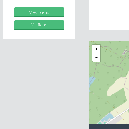
Agent commercial (Entreprise
individuelle)
RSAC 2019AC00483
Mes biens
Ma fiche
+
-