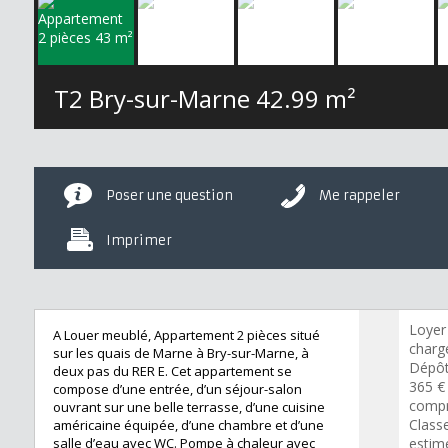
T2 Bry-sur-Marne
42.99 m²
Poser une question
Me rappeler
Imprimer
Loyer
A Louer meublé, Appartement 2 pièces situé
charge
sur les quais de Marne à Bry-sur-Marne, à
Dépôt
deux pas du RER E. Cet appartement se
365 €
compose d’une entrée, d’un séjour-salon
compr
ouvrant sur une belle terrasse, d’une cuisine
Class
américaine équipée, d’une chambre et d’une
salle d’eau avec WC. Pompe à chaleur avec
estim