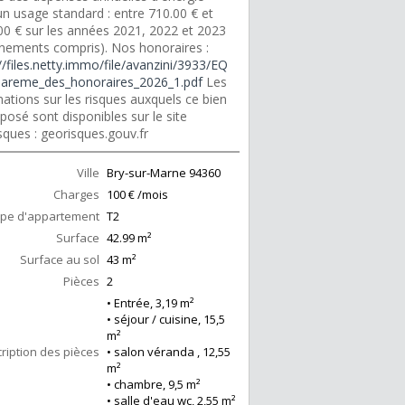
un usage standard : entre 710.00 € et
00 € sur les années 2021, 2022 et 2023
nements compris). Nos honoraires :
//files.netty.immo/file/avanzini/3933/EQ
areme_des_honoraires_2026_1.pdf
Les
ations sur les risques auxquels ce bien
posé sont disponibles sur le site
sques : georisques.gouv.fr
Ville
Bry-sur-Marne
94360
Charges
100 € /mois
pe d'appartement
T2
Surface
42.99
m²
Surface au sol
43
m²
Pièces
2
• Entrée, 3,19 m²
• séjour / cuisine, 15,5
m²
ription des pièces
• salon véranda , 12,55
m²
• chambre, 9,5 m²
• salle d'eau wc, 2,55 m²