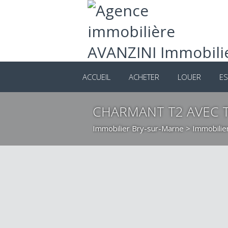
ACCUEIL
ACHETER
LOUER
ES
CHARMANT T2 AVEC 
Immobilier Bry-sur-Marne
>
Immobilie