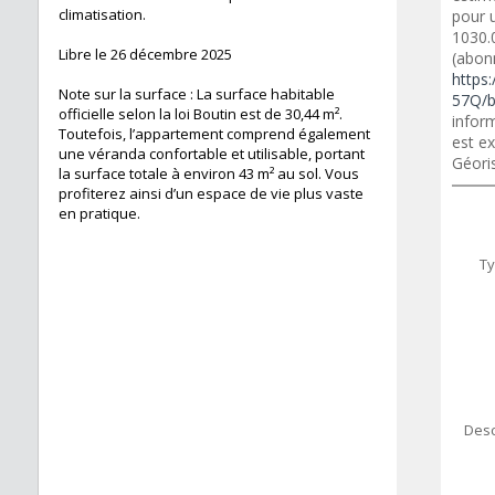
climatisation.
pour 
1030.
Libre le 26 décembre 2025
(abon
https:
Note sur la surface : La surface habitable
57Q/b
officielle selon la loi Boutin est de 30,44 m².
inform
Toutefois, l’appartement comprend également
est ex
une véranda confortable et utilisable, portant
Géori
la surface totale à environ 43 m² au sol. Vous
profiterez ainsi d’un espace de vie plus vaste
en pratique.
Ty
Desc