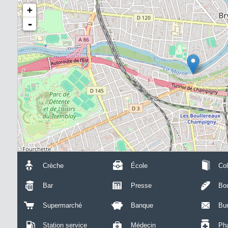
+
-
Crèche
École
Col
Bar
Presse
Bou
Supermarché
Banque
Bu
Station service
Médecin
Ph