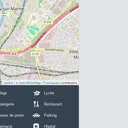
Leaflet
| ©
OpenStreetMap
|
Foursquare
contributors
lège
Lycée
langerie
Restaurant
reaux de poste
Parking
armacie
Hôpital