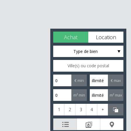
Achat
Location
Type de bien
€ min
€ max
m² min
m² max
1
2
3
4
+