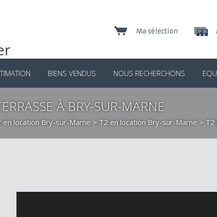
Ma sélection
TIMATION
BIENS VENDUS
NOUS RECHERCHONS
EQU
TERRASSE À BRY-SUR-MARNE
r en location Bry-sur-Marne
>
T2 en location Bry-sur-Marne
> T2