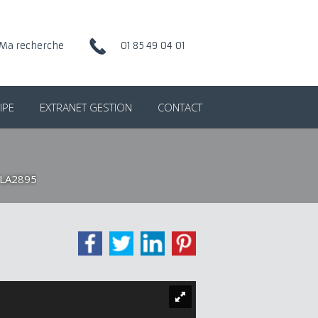
Ma recherche
01 85 49 04 01
IPE
EXTRANET GESTION
CONTACT
 LA2895