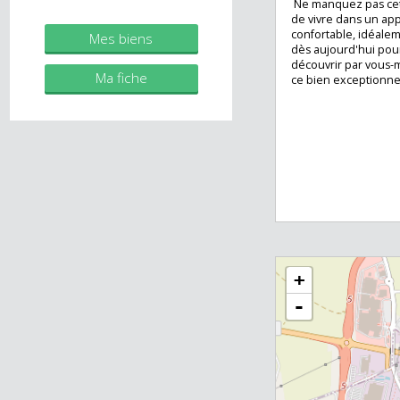
Cet appartement 
immobilier.fr
dynamique et bien
commodité, comm
Agent commercial (Entreprise
éducation, restau
individuelle)
Ne manquez pas 
de vivre dans un
confortable, idé
Mes biens
dès aujourd'hui p
découvrir par vo
Ma fiche
ce bien exceptio
+
-