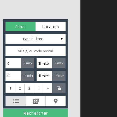
Achat
Location
Type de bien
€ min
€ max
m² min
m² max
1
2
3
4
+