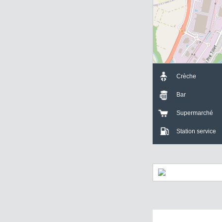
Crèche
Bar
Supermarch
Station servi