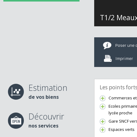
T1/2 Me
Poser u
Imprime
Estimation
Les points fo
de vos biens
Commerces 
Ecoles prima
lycée proch
Découvrir