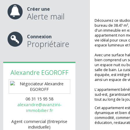
Gare SNCF ve
nos services
Espaces ver
Studi
Créer une
Confort
Alerte mail
Découvrez ce stu
bureau de 38.47 
d'un immeuble en
appartement non
Connexion
vie idéal pour c
Propriétaire
espace lumineux 
Avec une surface 
bien comprend un
un espace nuit o
salle de bain. La
Alexandre
EGOROFF
équipée, est inté
ainsi un espace de
L'appartement bé
sud-est, garantis
06 31 15 95 58
tout au long de l
alexandre@avanzini-