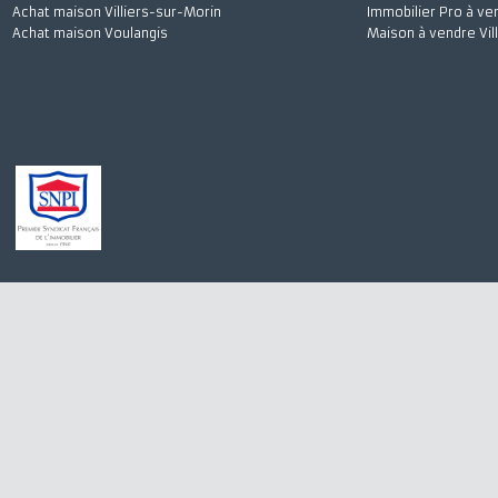
Achat maison Quincy-Voisins
Appartement à 
Location appartement Meaux
Stationnement à
Achat appartement Meaux
Appartement à l
Location appartement Saint-Germain-sur-Morin
Maison à vendre
Achat maison Villiers-sur-Morin
Immobilier Pro 
Achat maison Voulangis
Maison à vendre 