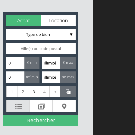
Achat
Location
Type de bien
€ min
€ max
m² min
m² max
1
2
3
4
+