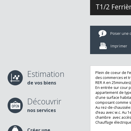
T1/2 Ferr
Poser u
Imprime
Estimation
Plein de coeur d
des commerces et
de vos biens
RER A en 25minut
En entrée sur cou
appartement de t
d'une surface ha
Découvrir
composant comme
Au rez-de-chaussé
nos services
d’eau avec w.c. A