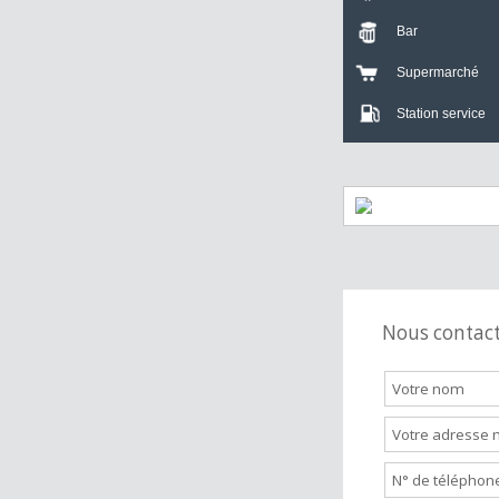
Crèche
Bar
Supermarch
Station servi
Nous cont