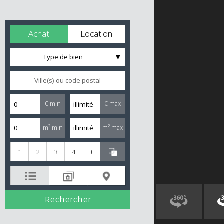
Achat
Location
Type de bien
€ min
€ max
m² min
m² max
1
2
3
4
+