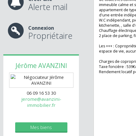
Dans le centre de
minutes à pieds d
et bus pour CHE
Créer une
de toutes les co
Alerte mail
immeuble calme e
appartement de 
d'une entrée ind
W.C indépendant,
kitchenette, , sal
Connexion
Chauffage électr
Propriétaire
2 place de parkin
Les +++ : Copropr
espace de vie, a
Charges de copr
Jérôme
AVANZINI
Taxe foncière : 
Rendement locati
06 09 16 53 30
jerome@avanzini-
immobilier.fr