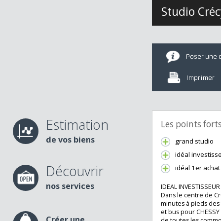
Studio Cr
Poser u
Imprime
Estimation
Les points fo
de vos biens
grand studi
idéal invest
Découvrir
idéal 1er ac
nos services
IDEAL INVESTISS