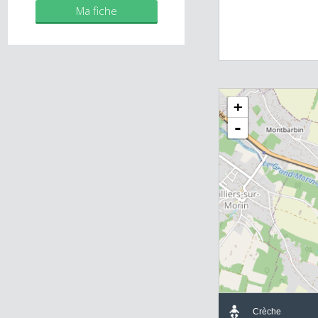
Mes biens
Ma fiche
+
-