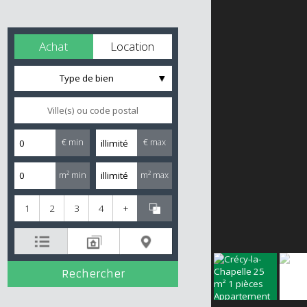
Achat
Location
Type de bien
€ min
€ max
m² min
m² max
1
2
3
4
+