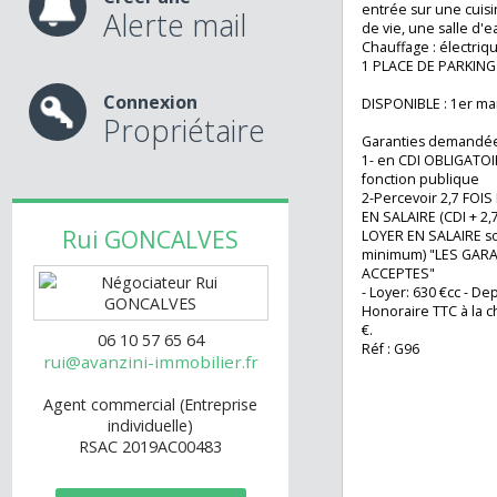
En plein centre vi
STUDIO de 25,40 
sol) situé au 2 è
Créer une
entrée sur une c
Alerte mail
de vie, une salle
Chauffage : élect
1 PLACE DE PARKI
Connexion
DISPONIBLE : 1er
Propriétaire
Garanties deman
1- en CDI OBLIGA
fonction publiqu
2-Percevoir 2,7
EN SALAIRE (CDI 
Rui
GONCALVES
LOYER EN SALAIRE
minimum) "LES 
ACCEPTES"
- Loyer: 630 €cc -
Honoraire TTC à l
€.
06 10 57 65 64
Réf : G96
rui@avanzini-immobilier.fr
Agent commercial (Entreprise