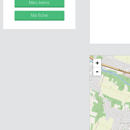
individuelle)
RSAC 2019AC00483
Mes biens
Ma fiche
+
-