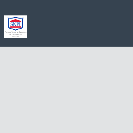
Achat appartement Meaux
Appartement à l
Location appartement Saint-Germain-sur-Morin
Maison à vendre
Achat maison Villiers-sur-Morin
Immobilier Pro 
Achat maison Voulangis
Maison à vendre 