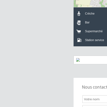
Crèche
Bar
Supermarch
Station servi